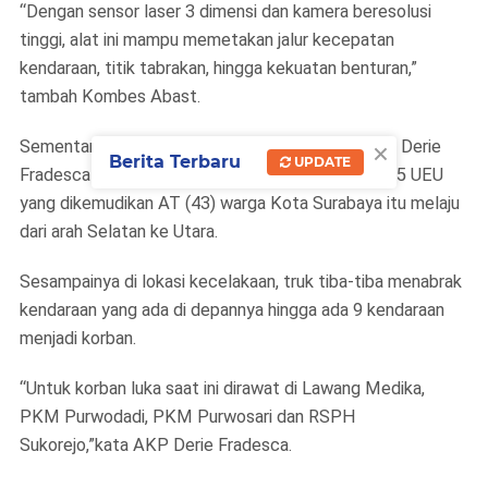
“Dengan sensor laser 3 dimensi dan kamera beresolusi
tinggi, alat ini mampu memetakan jalur kecepatan
kendaraan, titik tabrakan, hingga kekuatan benturan,”
tambah Kombes Abast.
×
Sementara itu Kasatlantas Polres Pasuruan, AKP Derie
Berita Terbaru
UPDATE
Fradesca mengatakan truk wing box Nopol B 9495 UEU
yang dikemudikan AT (43) warga Kota Surabaya itu melaju
dari arah Selatan ke Utara.
Sesampainya di lokasi kecelakaan, truk tiba-tiba menabrak
kendaraan yang ada di depannya hingga ada 9 kendaraan
menjadi korban.
“Untuk korban luka saat ini dirawat di Lawang Medika,
PKM Purwodadi, PKM Purwosari dan RSPH
Sukorejo,”kata AKP Derie Fradesca.