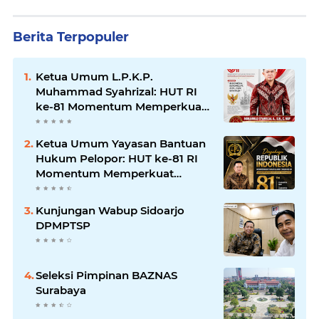
Berita Terpopuler
Ketua Umum L.P.K.P.
Muhammad Syahrizal: HUT RI
ke-81 Momentum Memperkuat
Persatuan dan Keadilan bagi
Seluruh Rakyat Indonesia.
Ketua Umum Yayasan Bantuan
Hukum Pelopor: HUT ke-81 RI
Momentum Memperkuat
Keadilan, Persatuan, dan
Pengabdian kepada Masyarakat
Kunjungan Wabup Sidoarjo
DPMPTSP
Seleksi Pimpinan BAZNAS
Surabaya