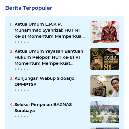
Berita Terpopuler
Ketua Umum L.P.K.P.
Muhammad Syahrizal: HUT RI
ke-81 Momentum Memperkuat
Persatuan dan Keadilan bagi
Seluruh Rakyat Indonesia.
Ketua Umum Yayasan Bantuan
Hukum Pelopor: HUT ke-81 RI
Momentum Memperkuat
Keadilan, Persatuan, dan
Pengabdian kepada Masyarakat
Kunjungan Wabup Sidoarjo
DPMPTSP
Seleksi Pimpinan BAZNAS
Surabaya