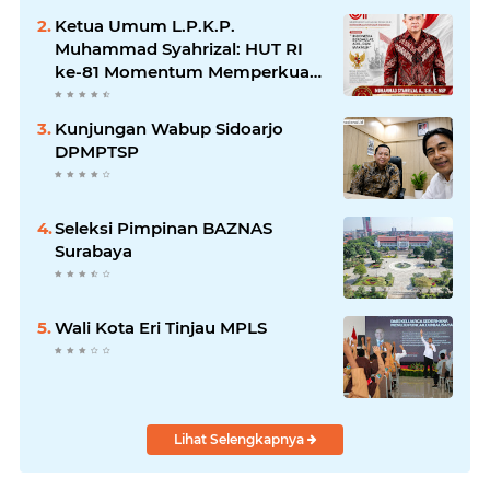
Pengabdian kepada Masyarakat
Ketua Umum L.P.K.P.
Muhammad Syahrizal: HUT RI
ke-81 Momentum Memperkuat
Persatuan dan Keadilan bagi
Seluruh Rakyat Indonesia.
Kunjungan Wabup Sidoarjo
DPMPTSP
Seleksi Pimpinan BAZNAS
Surabaya
Wali Kota Eri Tinjau MPLS
Lihat Selengkapnya