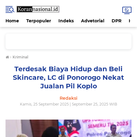
Home
Terpopuler
Indeks
Advetorial
DPR
Hu
›
Kriminal
Terdesak Biaya Hidup dan Beli
Skincare, LC di Ponorogo Nekat
Jualan Pil Koplo
Redaksi
Kamis, 25 September 2025 | September 25, 2025 WIB