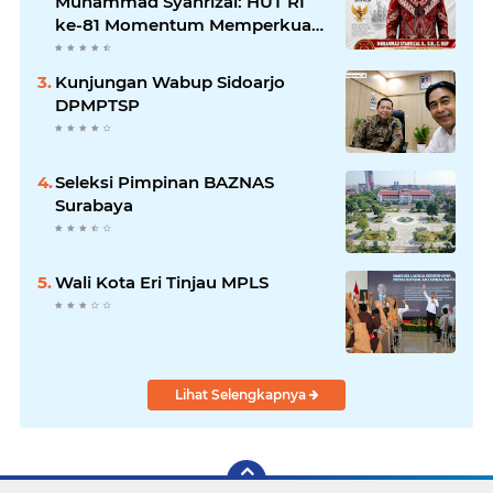
Muhammad Syahrizal: HUT RI
ke-81 Momentum Memperkuat
Persatuan dan Keadilan bagi
Seluruh Rakyat Indonesia.
Kunjungan Wabup Sidoarjo
DPMPTSP
Seleksi Pimpinan BAZNAS
Surabaya
Wali Kota Eri Tinjau MPLS
Lihat Selengkapnya