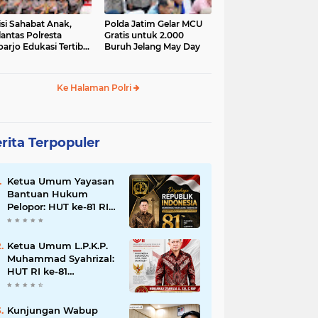
isi Sahabat Anak,
Polda Jatim Gelar MCU
lantas Polresta
Gratis untuk 2.000
oarjo Edukasi Tertib
Buruh Jelang May Day
u Lintas Siswa TK
P Sedati Agung
Ke Halaman Polri
rita Terpopuler
Ketua Umum Yayasan
Bantuan Hukum
Pelopor: HUT ke-81 RI
Momentum
Memperkuat Keadilan,
Persatuan, dan
Ketua Umum L.P.K.P.
Pengabdian kepada
Muhammad Syahrizal:
Masyarakat
HUT RI ke-81
Momentum
Memperkuat
Persatuan dan
Kunjungan Wabup