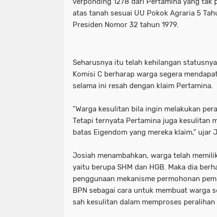
verponding 1278 dari Pertamina yang tak 
atas tanah sesuai UU Pokok Agraria 5 Ta
Presiden Nomor 32 tahun 1979.
Seharusnya itu telah kehilangan statusny
Komisi C berharap warga segera mendapa
selama ini resah dengan klaim Pertamina.
‎"Warga kesulitan bila ingin melakukan per
Tetapi ternyata Pertamina juga kesulitan 
batas Eigendom yang mereka klaim,” ujar 
‎Josiah menambahkan, warga telah memilik
yaitu berupa SHM dan HGB. Maka dia ber
penggunaan mekanisme permohonan pembl
BPN sebagai cara untuk membuat warga s
sah kesulitan dalam memproses peralihan