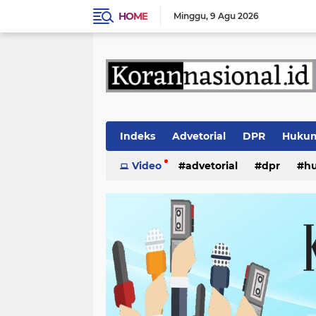
HOME
Minggu
9 Agu 2026
Indeks
Advetorial
DPR
Huku
Video
advetorial
dpr
h