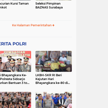
curian Kursi Taman
Seleksi Pimpinan
mkot
BAZNAS Surabaya
Ke Halaman Pemerintahan
RITA POLRI
i Bhayangkara Ke-
LKBH-SKR RI Beri
 Polresta Sidoarjo
Kejutan Hari
urkan Bantuan 3 ton
Bhayangkara ke-80 di
as untuk Masyarakat
Polsek Rembang,
Perkuat Sinergi dengan
Polri