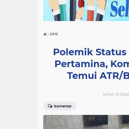
›
DPR
Polemik Statu
Pertamina, Ko
Temui ATR/B
Jumat, 10 Okto
komentar