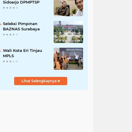
Keadilan bagi Seluruh
Sidoarjo DPMPTSP
Rakyat Indonesia.
Seleksi Pimpinan
BAZNAS Surabaya
Wali Kota Eri Tinjau
MPLS
Lihat Selengkapnya