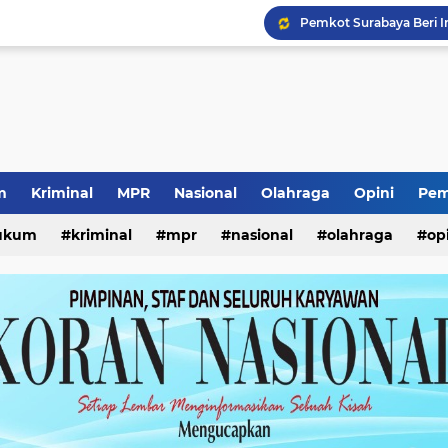
Ketua Umum Yayasan Pe
Lomba Kemerdekaan Ana
Prestasi Internasional S
Pencurian Kursi Taman
Seleksi Pimpinan BAZN
Kunjungan Wabup Sido
Pencabutan KTA Jukir Li
m
Kriminal
MPR
Nasional
Olahraga
Opini
Pem
Kewajiban ASN Pilah S
ukum
kriminal
mpr
nasional
olahraga
op