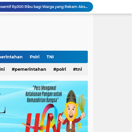
Pemkot Surabaya Beri Insentif Rp300 Ribu bagi Warga yang Rekam Aksi Pencurian Fasum
lopor Rumah Sehat Ucapkan Dirgahayu RI ke-81
k Disabilitas
iswa Surabaya
 Pemkot
AS Surabaya
arjo DPMPTSP
ar
erintahan
Polri
TNI
ampah
ini
pemerintahan
polri
tni
Yayasan Pelopor Rumah Sehat Buka Layanan Pengaduan dan Pendampingan Rehabilitasi NAPZA 24 Jam