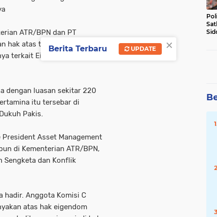
ya
Pol
Sat
terian ATR/BPN dan PT
Sid
×
Lal
n hak atas tanah warga
DW
Berita Terbaru
UPDATE
nya terkait Eigendom
ga dengan luasan sekitar 220
Be
rtamina itu tersebar di
Dukuh Pakis.
ice President Asset Management
pun di Kementerian ATR/BPN,
n Sengketa dan Konflik
a hadir. Anggota Komisi C
yakan atas hak eigendom