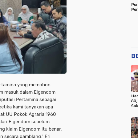
Pen
Pe
BE
 Pertamina yang memohon
aim masuk dalam Eigendom
Har
eputasi Pertamina sebagai
80,
Sal
etika kami tanyakan apa
Ber
at UU Pokok Agraria 1960
 dari Eigendom sebelum
g klaim Eigendom itu benar,
 secara gamblang." ‎Eri