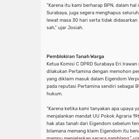
‎”Karena itu kami berharap BPN, dalam hal 
Surabaya, juga segera menghapus seluruh 
lewat masa 30 hari serta tidak didasarkan
sah,” ujar Josiah.
‎‎Pemblokiran Tanah Warga
‎‎Ketua Komisi C DPRD Surabaya Eri Irawa
dilakukan Pertamina dengan memohon pem
yang diklaim masuk dalam Eigendom Verp
pada reputasi Pertamina sendiri sebagai 
hukum.
‎”Karena ketika kami tanyakan apa upaya 
menjalankan mandat UU Pokok Agraria 19
hak atas tanah dari Eigendom sebelum te
bilamana memang klaim Eigendom itu bena
mampu menjelaskan secara gamblang,” ujar