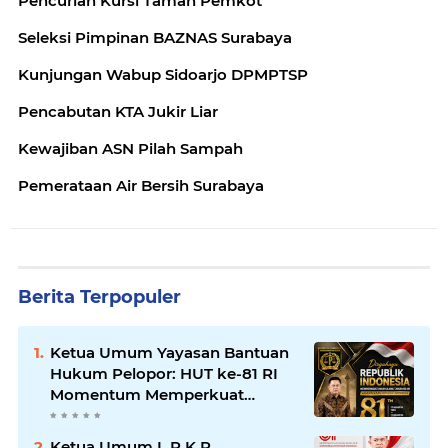
Pencurian Kursi Taman Pemkot
Seleksi Pimpinan BAZNAS Surabaya
Kunjungan Wabup Sidoarjo DPMPTSP
Pencabutan KTA Jukir Liar
Kewajiban ASN Pilah Sampah
Pemerataan Air Bersih Surabaya
Berita Terpopuler
Ketua Umum Yayasan Bantuan
Hukum Pelopor: HUT ke-81 RI
Momentum Memperkuat
Keadilan, Persatuan, dan
Pengabdian kepada Masyarakat
Ketua Umum L.P.K.P.