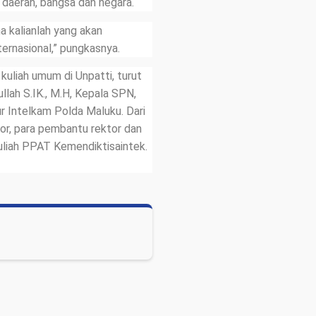
 daerah, bangsa dan negara.
a kalianlah yang akan
ernasional,” pungkasnya.
kuliah umum di Unpatti, turut
lah S.IK., M.H, Kepala SPN,
ur Intelkam Polda Maluku. Dari
tor, para pembantu rektor dan
uliah PPAT Kemendiktisaintek.