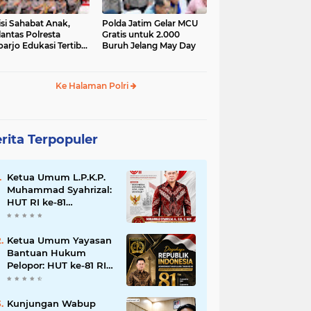
isi Sahabat Anak,
Polda Jatim Gelar MCU
lantas Polresta
Gratis untuk 2.000
oarjo Edukasi Tertib
Buruh Jelang May Day
u Lintas Siswa TK
P Sedati Agung
Ke Halaman Polri
rita Terpopuler
Ketua Umum L.P.K.P.
Muhammad Syahrizal:
HUT RI ke-81
Momentum
Memperkuat
Persatuan dan
Ketua Umum Yayasan
Keadilan bagi Seluruh
Bantuan Hukum
Rakyat Indonesia.
Pelopor: HUT ke-81 RI
Momentum
Memperkuat Keadilan,
Persatuan, dan
Kunjungan Wabup