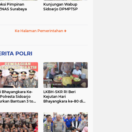
eksi Pimpinan
Kunjungan Wabup
ZNAS Surabaya
Sidoarjo DPMPTSP
Ke Halaman Pemerintahan
RITA POLRI
i Bhayangkara Ke-
LKBH-SKR RI Beri
 Polresta Sidoarjo
Kejutan Hari
urkan Bantuan 3 ton
Bhayangkara ke-80 di
as untuk Masyarakat
Polsek Rembang,
Perkuat Sinergi dengan
Polri