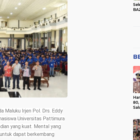
Sel
BA
BE
Har
80,
Sal
 Maluku Irjen Pol. Drs. Eddy
Ber
asiswa Universitas Pattimura
dian yang kuat. Mental yang
l untuk dapat berkembang