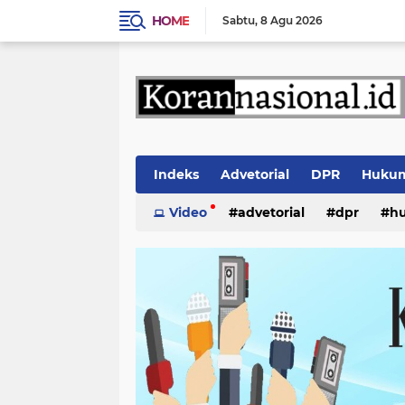
HOME
Sabtu
8 Agu 2026
Indeks
Advetorial
DPR
Huku
Video
advetorial
dpr
h