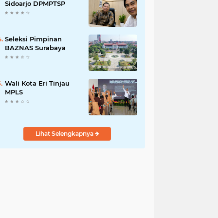
Pengabdian kepada
Sidoarjo DPMPTSP
Masyarakat
Seleksi Pimpinan
BAZNAS Surabaya
Wali Kota Eri Tinjau
MPLS
Lihat Selengkapnya