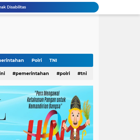
k Disabilitas
iswa Surabaya
 Pemkot
AS Surabaya
arjo DPMPTSP
ar
ampah
Surabaya
erintahan
Polri
TNI
Lomba Pisang Danor 2026 Diluncurkan, Wali Kota Eri Ingin Sampah Organik Selesai dari Rumah
ini
pemerintahan
polri
tni
lopor Rumah Sehat Ucapkan Dirgahayu RI ke-81