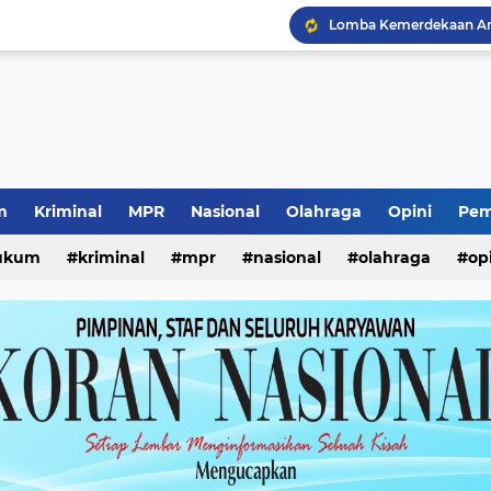
Lomba Kemerdekaan Ana
Prestasi Internasional S
Pencurian Kursi Taman
Seleksi Pimpinan BAZN
Kunjungan Wabup Sido
Pencabutan KTA Jukir Li
Kewajiban ASN Pilah S
Pemerataan Air Bersih 
m
Kriminal
MPR
Nasional
Olahraga
Opini
Pem
ukum
kriminal
mpr
nasional
olahraga
op
Ketua Umum Yayasan Pe