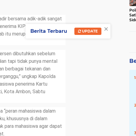
Pol
Sat
adir bersama adik-adik sangat
Sid
Lal
×
nerima KIP ini agar memiliki
DW
Berita Terbaru
UPDATE
bab itu merupakan modal awal
 persen dibutuhkan sebelum
Be
lian tapi tidak punya mental
an berbagai tekanan dan
terganggu,” ungkap Kapolda
asiswa penerima Kartu
ti, Kota Ambon, Sabtu
a “peran mahasiswa dalam
ku, khususnya di dalam
ak para mahasiswa agar dapat
at.