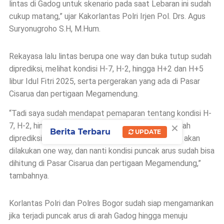
lintas di Gadog untuk skenario pada saat Lebaran ini sudah
cukup matang,” ujar Kakorlantas Polri Irjen Pol. Drs. Agus
Suryonugroho S.H, M.Hum.
Rekayasa lalu lintas berupa one way dan buka tutup sudah
diprediksi, melihat kondisi H-7, H-2, hingga H+2 dan H+5
libur Idul Fitri 2025, serta pergerakan yang ada di Pasar
Cisarua dan pertigaan Megamendung.
“Tadi saya sudah mendapat pemaparan tentang kondisi H-
×
7, H-2, hingga H+2 dan H+5. Kondisi lalu lintas sudah
Berita Terbaru
UPDATE
diprediksi, kapan akan dilakukan buka tutup, kapan akan
dilakukan one way, dan nanti kondisi puncak arus sudah bisa
dihitung di Pasar Cisarua dan pertigaan Megamendung,”
tambahnya.
Korlantas Polri dan Polres Bogor sudah siap mengamankan
jika terjadi puncak arus di arah Gadog hingga menuju