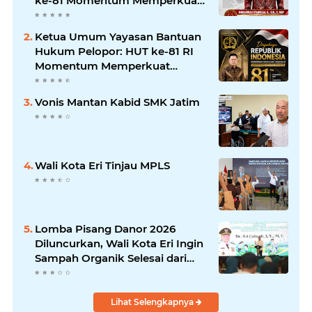
ke-81 Momentum Memperkuat
Persatuan dan Keadilan bagi
Seluruh Rakyat Indonesia.
Ketua Umum Yayasan Bantuan
Hukum Pelopor: HUT ke-81 RI
Momentum Memperkuat
Keadilan, Persatuan, dan
Pengabdian kepada Masyarakat
Vonis Mantan Kabid SMK Jatim
Wali Kota Eri Tinjau MPLS
Lomba Pisang Danor 2026
Diluncurkan, Wali Kota Eri Ingin
Sampah Organik Selesai dari
Rumah
Lihat Selengkapnya