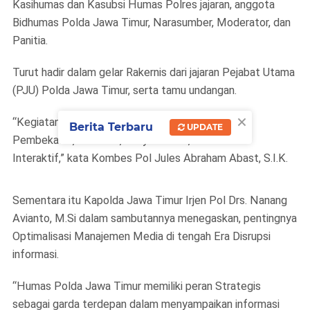
Kasihumas dan Kasubsi Humas Polres jajaran, anggota
Bidhumas Polda Jawa Timur, Narasumber, Moderator, dan
Panitia.
Turut hadir dalam gelar Rakernis dari jajaran Pejabat Utama
(PJU) Polda Jawa Timur, serta tamu undangan.
×
“Kegiatan Rakernis dilaksanakan dalam bentuk
Berita Terbaru
UPDATE
Pembekalan, Ceramah, Tanya Jawab, dan Diskusi
Interaktif,” kata Kombes Pol Jules Abraham Abast, S.I.K.
Sementara itu Kapolda Jawa Timur Irjen Pol Drs. Nanang
Avianto, M.Si dalam sambutannya menegaskan, pentingnya
Optimalisasi Manajemen Media di tengah Era Disrupsi
informasi.
“Humas Polda Jawa Timur memiliki peran Strategis
sebagai garda terdepan dalam menyampaikan informasi