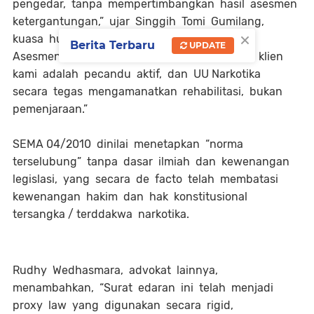
pengedar, tanpa mempertimbangkan hasil asesmen
ketergantungan,” ujar Singgih Tomi Gumilang,
×
kuasa hukum pemohon. “Padahal hasil Tim
Berita Terbaru
UPDATE
Asesmen Terpadu Provinsi Bali menyatakan klien
kami adalah pecandu aktif, dan UU Narkotika
secara tegas mengamanatkan rehabilitasi, bukan
pemenjaraan.”
SEMA 04/2010 dinilai menetapkan “norma
terselubung” tanpa dasar ilmiah dan kewenangan
legislasi, yang secara de facto telah membatasi
kewenangan hakim dan hak konstitusional
tersangka / terddakwa narkotika.
Rudhy Wedhasmara, advokat lainnya,
menambahkan, “Surat edaran ini telah menjadi
proxy law yang digunakan secara rigid,