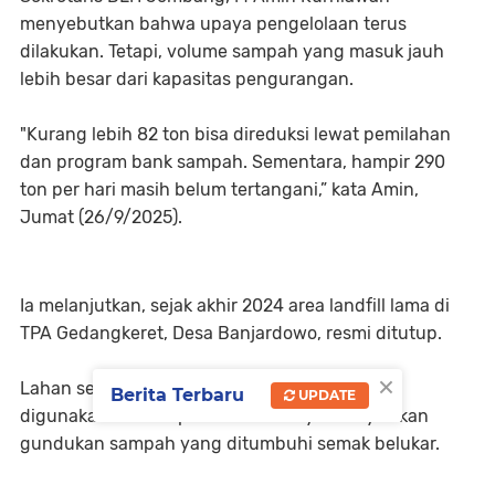
menyebutkan bahwa upaya pengelolaan terus
dilakukan. Tetapi, volume sampah yang masuk jauh
lebih besar dari kapasitas pengurangan.
"Kurang lebih 82 ton bisa direduksi lewat pemilahan
dan program bank sampah. Sementara, hampir 290
ton per hari masih belum tertangani,” kata Amin,
Jumat (26/9/2025).
Ia melanjutkan, sejak akhir 2024 area landfill lama di
TPA Gedangkeret, Desa Banjardowo, resmi ditutup.
×
Lahan seluas 4 hektare tersebut kini tidak lagi
Berita Terbaru
UPDATE
digunakan setelah penuh dan hanya menyisakan
gundukan sampah yang ditumbuhi semak belukar.