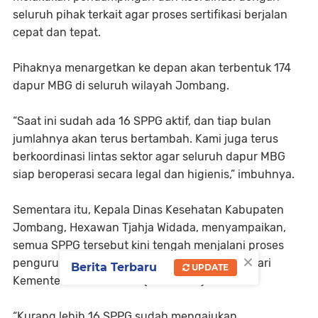
seluruh pihak terkait agar proses sertifikasi berjalan
cepat dan tepat.
Pihaknya menargetkan ke depan akan terbentuk 174
dapur MBG di seluruh wilayah Jombang.
“Saat ini sudah ada 16 SPPG aktif, dan tiap bulan
jumlahnya akan terus bertambah. Kami juga terus
berkoordinasi lintas sektor agar seluruh dapur MBG
siap beroperasi secara legal dan higienis,” imbuhnya.
Sementara itu, Kepala Dinas Kesehatan Kabupaten
Jombang, Hexawan Tjahja Widada, menyampaikan,
semua SPPG tersebut kini tengah menjalani proses
×
pengurusan SLHS sesuai dengan ketentuan dari
Berita Terbaru
UPDATE
Kementerian Kesehatan (Kemenkes).
“Kurang lebih 16 SPPG sudah mengajukan