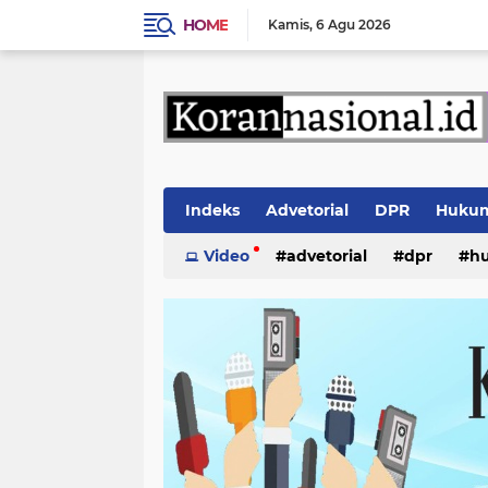
HOME
Kamis
6 Agu 2026
Indeks
Advetorial
DPR
Huku
Video
advetorial
dpr
h