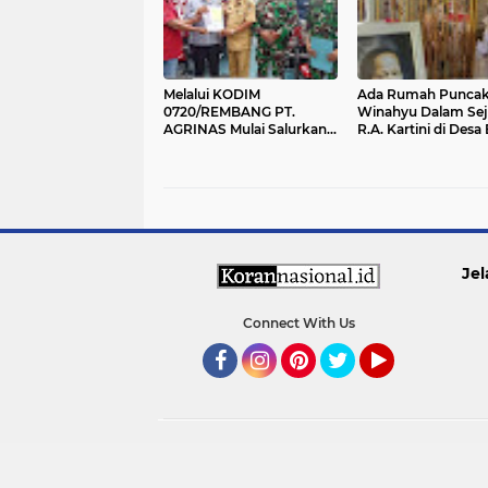
Melalui KODIM
Ada Rumah Punca
0720/REMBANG PT.
Winahyu Dalam Sej
AGRINAS Mulai Salurkan
R.A. Kartini di Desa 
Tossa KDMP, Ini Daftarnya
Ini Kata Juru Kunci
Jel
Connect With Us
Facebook
Instagram
Pinterest
Twitter
YouTube
SUPPORT BY PIXINDONESIA