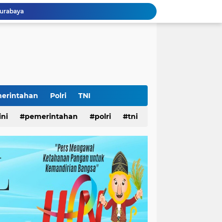
Surabaya
Lomba Pisang Danor 2026 Diluncurkan, Wali Kota Eri Ingin Sampah Organik Selesai dari Rumah
abaya
Surabaya
26
LS
Ketua Umum Yayasan Bantuan Hukum Pelopor: HUT ke-81 RI Momentum Memperkuat Keadilan, Persatuan, dan Pengabdian kepada Masyarakat
Ketua Umum L.P.K.P. Muhammad Syahrizal: HUT RI ke-81 Momentum Memperkuat Persatuan dan Keadilan bagi Seluruh Rakyat Indonesia.
erintahan
Polri
TNI
 Jatim
ini
pemerintahan
polri
tni
ampah