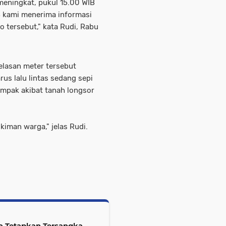
 meningkat, pukul 15.00 WIB
IB kami menerima informasi
 tersebut," kata Rudi, Rabu
elasan meter tersebut
us lalu lintas sedang sepi
ampak akibat tanah longsor
kiman warga," jelas Rudi.
a Tetapkan Tersangka