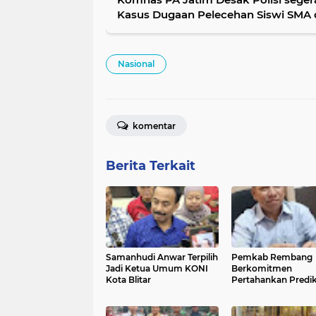
Kasus Dugaan Pelecehan Siswi SMA
Nasional
komentar
Berita Terkait
Samanhudi Anwar Terpilih
Pemkab Rembang
Jadi Ketua Umum KONI
Berkomitmen
Kota Blitar
Pertahankan Predi
UHC Award, Seperti 
Mekanismenya