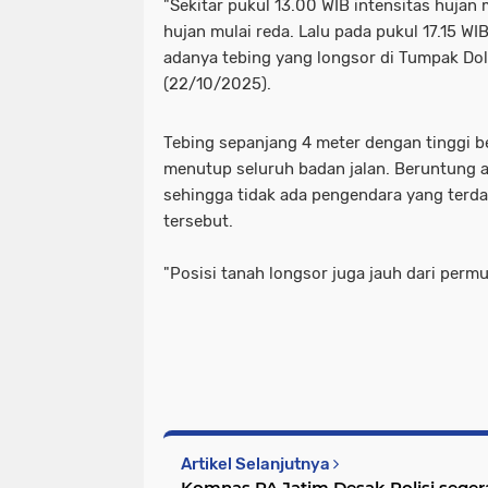
"Sekitar pukul 13.00 WIB intensitas hujan
hujan mulai reda. Lalu pada pukul 17.15 W
adanya tebing yang longsor di Tumpak Dolo
(22/10/2025).
Tebing sepanjang 4 meter dengan tinggi b
menutup seluruh badan jalan. Beruntung ar
sehingga tidak ada pengendara yang terd
tersebut.
"Posisi tanah longsor juga jauh dari permu
Artikel Selanjutnya
Komnas PA Jatim Desak Polisi seger