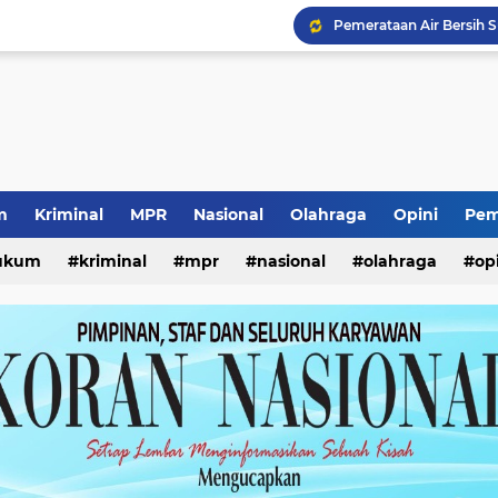
Pemerataan Air Bersih 
Direksi Baru PDAM Sur
Capaian Transaksi SGE 
Surabaya Great Expo 20
Wali Kota Eri Tinjau MP
m
Kriminal
MPR
Nasional
Olahraga
Opini
Pem
Vonis Mantan Kabid SMK
ukum
kriminal
mpr
nasional
olahraga
op
Kewajiban ASN Pilah S