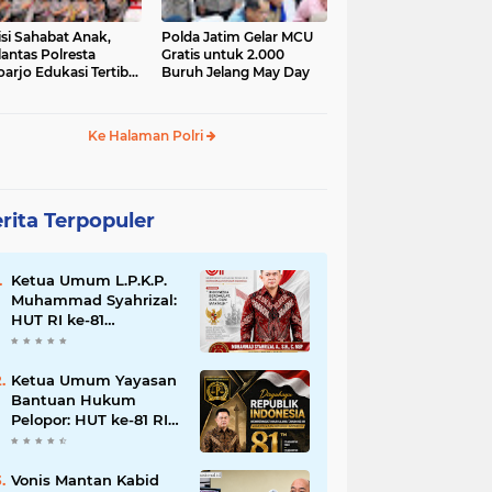
isi Sahabat Anak,
Polda Jatim Gelar MCU
lantas Polresta
Gratis untuk 2.000
oarjo Edukasi Tertib
Buruh Jelang May Day
u Lintas Siswa TK
P Sedati Agung
Ke Halaman Polri
rita Terpopuler
Ketua Umum L.P.K.P.
Muhammad Syahrizal:
HUT RI ke-81
Momentum
Memperkuat
Persatuan dan
Ketua Umum Yayasan
Keadilan bagi Seluruh
Bantuan Hukum
Rakyat Indonesia.
Pelopor: HUT ke-81 RI
Momentum
Memperkuat Keadilan,
Persatuan, dan
Vonis Mantan Kabid