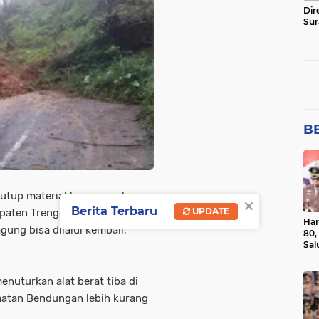
Dir
Sur
BE
utup material longsor, jalan
×
Berita Terbaru
UPDATE
aten Trenggalek dengan
Har
ng bisa dilalui kembali,
80,
Sal
Ber
nuturkan alat berat tiba di
matan Bendungan lebih kurang