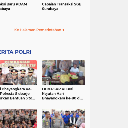
eksi Baru PDAM
Capaian Transaksi SGE
abaya
Surabaya
Ke Halaman Pemerintahan
RITA POLRI
i Bhayangkara Ke-
LKBH-SKR RI Beri
 Polresta Sidoarjo
Kejutan Hari
urkan Bantuan 3 ton
Bhayangkara ke-80 di
as untuk Masyarakat
Polsek Rembang,
Perkuat Sinergi dengan
Polri