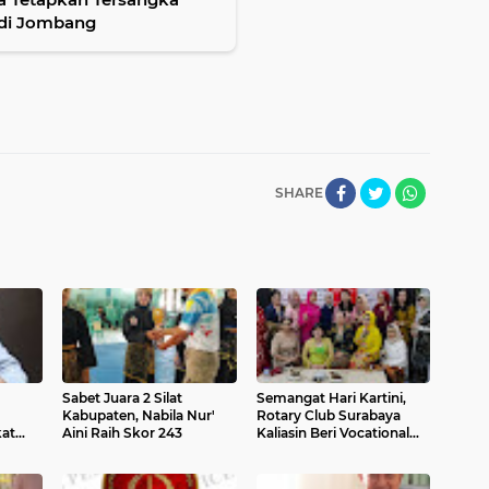
 di Jombang
SHARE
Sabet Juara 2 Silat
Semangat Hari Kartini,
Kabupaten, Nabila Nur'
Rotary Club Surabaya
kat
Aini Raih Skor 243
Kaliasin Beri Vocational
Ini
Award kepada Owner
Mirota