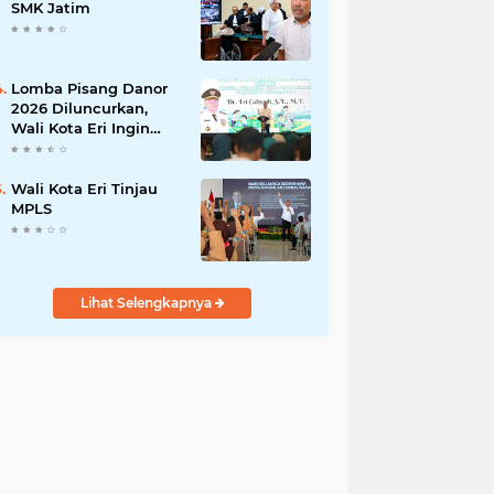
Pengabdian kepada
SMK Jatim
Masyarakat
Lomba Pisang Danor
2026 Diluncurkan,
Wali Kota Eri Ingin
Sampah Organik
Selesai dari Rumah
Wali Kota Eri Tinjau
MPLS
Lihat Selengkapnya