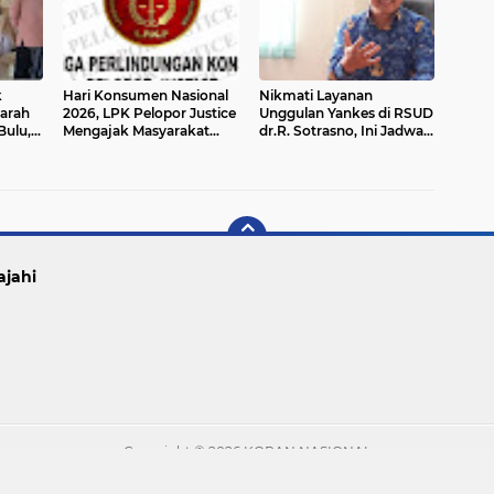
k
Hari Konsumen Nasional
Nikmati Layanan
arah
2026, LPK Pelopor Justice
Unggulan Yankes di RSUD
Bulu,
Mengajak Masyarakat
dr.R. Sotrasno, Ini Jadwal
Menjadi Konsumen
Dan Keuntungannya
Cerdas
ajahi
Copyright ©
2026 KORAN NASIONAL