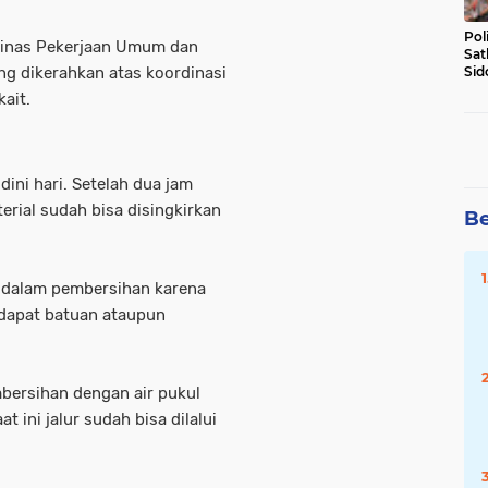
Pol
 Dinas Pekerjaan Umum dan
Sat
g dikerahkan atas koordinasi
Sid
Lal
ait.
DW
 dini hari. Setelah dua jam
erial sudah bisa disingkirkan
Be
 dalam pembersihan karena
rdapat batuan ataupun
mbersihan dengan air pukul
t ini jalur sudah bisa dilalui