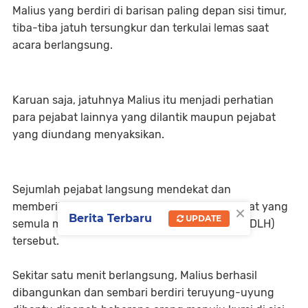
Malius yang berdiri di barisan paling depan sisi timur,
tiba-tiba jatuh tersungkur dan terkulai lemas saat
acara berlangsung.
Karuan saja, jatuhnya Malius itu menjadi perhatian
para pejabat lainnya yang dilantik maupun pejabat
yang diundang menyaksikan.
Sejumlah pejabat langsung mendekat dan
×
memberikan pertolongan pertama pada pejabat yang
Berita Terbaru
UPDATE
semula menjabat di Dinas Lingkungan Hidup (DLH)
tersebut.
Sekitar satu menit berlangsung, Malius berhasil
dibangunkan dan sembari berdiri teruyung-uyung