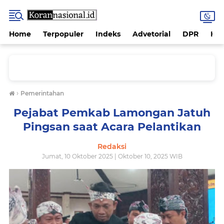
Home
Terpopuler
Indeks
Advetorial
DPR
Hu
›
Pemerintahan
Pejabat Pemkab Lamongan Jatuh
Pingsan saat Acara Pelantikan
Redaksi
Jumat, 10 Oktober 2025 | Oktober 10, 2025 WIB