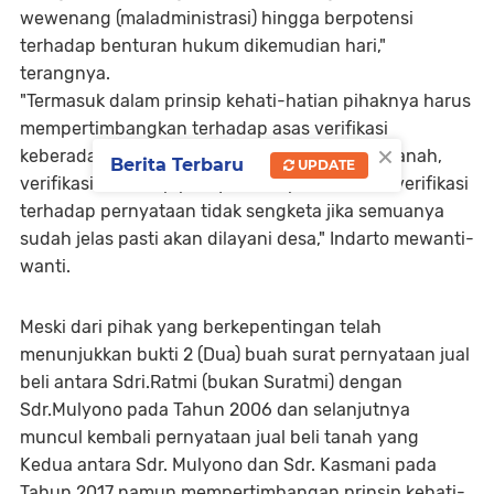
wewenang (maladministrasi) hingga berpotensi
terhadap benturan hukum dikemudian hari,"
terangnya.
"Termasuk dalam prinsip kehati-hatian pihaknya harus
mempertimbangkan terhadap asas verifikasi
×
keberadaan fisik, verifikasi terhadap riwayat tanah,
Berita Terbaru
UPDATE
verifikasi terhadap pernyataan sporadik, dan verifikasi
terhadap pernyataan tidak sengketa jika semuanya
sudah jelas pasti akan dilayani desa," Indarto mewanti-
wanti.
Meski dari pihak yang berkepentingan telah
menunjukkan bukti 2 (Dua) buah surat pernyataan jual
beli antara Sdri.Ratmi (bukan Suratmi) dengan
Sdr.Mulyono pada Tahun 2006 dan selanjutnya
muncul kembali pernyataan jual beli tanah yang
Kedua antara Sdr. Mulyono dan Sdr. Kasmani pada
Tahun 2017 namun mempertimbangan prinsip kehati-