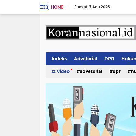
HOME
Jum'at
7 Agu 2026
Indeks
Advetorial
DPR
Huku
Video
advetorial
dpr
h