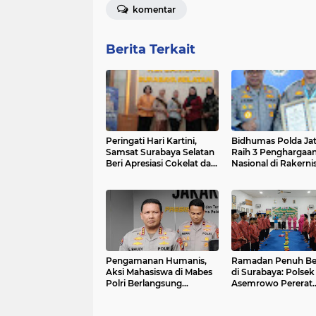
komentar
Berita Terkait
Peringati Hari Kartini,
Bidhumas Polda Ja
Samsat Surabaya Selatan
Raih 3 Penghargaa
Beri Apresiasi Cokelat dan
Nasional di Rakerni
Sembako bagi Wajib
Humas Polri 2026
Pajak
Pengamanan Humanis,
Ramadan Penuh Be
Aksi Mahasiswa di Mabes
di Surabaya: Polsek
Polri Berlangsung
Asemrowo Pererat
Kondusif
Silaturahmi Lewat T
dan Santunan Anak