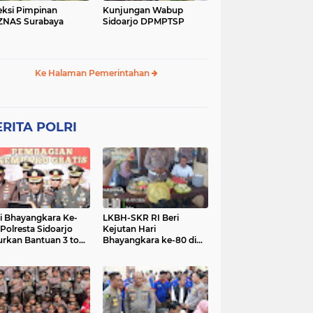
eksi Pimpinan
Kunjungan Wabup
ZNAS Surabaya
Sidoarjo DPMPTSP
Ke Halaman Pemerintahan
RITA POLRI
i Bhayangkara Ke-
LKBH-SKR RI Beri
 Polresta Sidoarjo
Kejutan Hari
urkan Bantuan 3 ton
Bhayangkara ke-80 di
as untuk Masyarakat
Polsek Rembang,
Perkuat Sinergi dengan
Polri