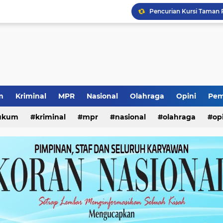
Pencurian Kursi Taman
Seleksi Pimpinan BAZN
Kunjungan Wabup Sido
Pencabutan KTA Jukir Li
Kewajiban ASN Pilah S
Pemerataan Air Bersih 
Ketua Umum Yayasan Pe
m
Kriminal
MPR
Nasional
Olahraga
Opini
Pem
Lomba Kemerdekaan Ana
ukum
kriminal
mpr
nasional
olahraga
op
Prestasi Internasional S