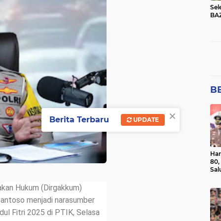
Sel
BA
BE
×
Berita Terbaru
UPDATE
Har
80,
Sal
Ber
gakan Hukum (Dirgakkum)
 Santoso menjadi narasumber
ul Fitri 2025 di PTIK, Selasa