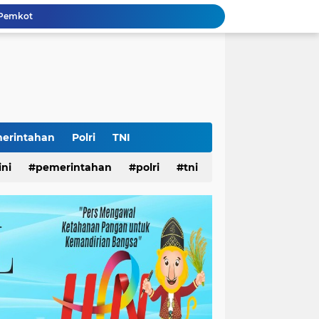
 Pemkot
AS Surabaya
arjo DPMPTSP
ar
ampah
Surabaya
Lomba Pisang Danor 2026 Diluncurkan, Wali Kota Eri Ingin Sampah Organik Selesai dari Rumah
lopor Rumah Sehat Ucapkan Dirgahayu RI ke-81
erintahan
Polri
TNI
k Disabilitas
ini
pemerintahan
polri
tni
iswa Surabaya