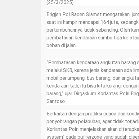
(25/3/2025).
Brigjen Pol Raden Slamet mengatakan, jum
saat ini hampir mencapai 164 juta, sedangk
pertumbuhannya tidak sebanding. Oleh kar
pembatasan kendaraan sumbu tiga ke atas
beban di jalan.
“Pembatasan kendaraan angkutan barang s
melalui SKB, karena jenis kendaraan ada lim
mobil penumpang, bus barang, dan angkutan 
kendaraan tadi, itu bisa kita kurangi den
barang,” ujar Dirgakkum Korlantas Polri Br
Santoso.
Berkaitan dengan prediksi cuaca dan kondis
penyebrangan pelabuhan, agar tidak terja
Korlantas Polri menjelaskan akan diterapk
system) pada bufferzone yang sudah dised