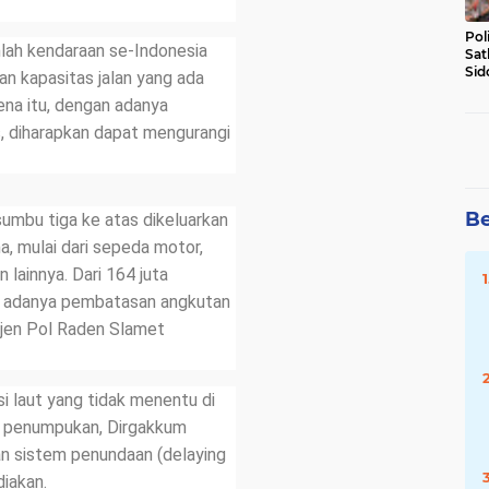
Pol
lah kendaraan se-Indonesia
Sat
Sid
an kapasitas jalan yang ada
Lal
ena itu, dengan adanya
DW
, diharapkan dapat mengurangi
Be
umbu tiga ke atas dikeluarkan
a, mulai dari sepeda motor,
lainnya. Dari 164 juta
gan adanya pembatasan angkutan
igjen Pol Raden Slamet
i laut yang tidak menentu di
di penumpukan, Dirgakkum
an sistem penundaan (delaying
iakan.