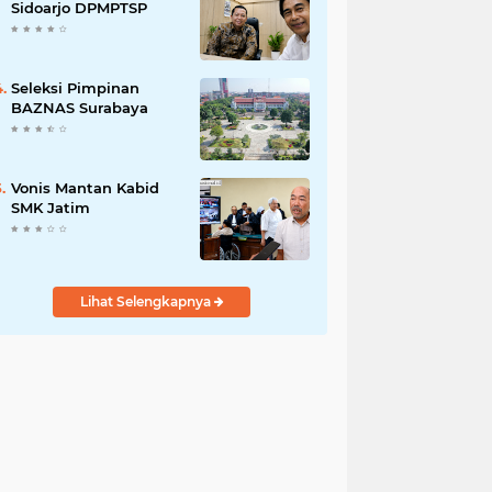
Pengabdian kepada
Sidoarjo DPMPTSP
Masyarakat
Seleksi Pimpinan
BAZNAS Surabaya
Vonis Mantan Kabid
SMK Jatim
Lihat Selengkapnya