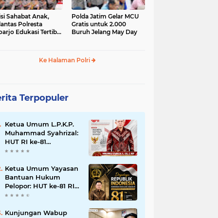
isi Sahabat Anak,
Polda Jatim Gelar MCU
lantas Polresta
Gratis untuk 2.000
oarjo Edukasi Tertib
Buruh Jelang May Day
u Lintas Siswa TK
P Sedati Agung
Ke Halaman Polri
rita Terpopuler
Ketua Umum L.P.K.P.
Muhammad Syahrizal:
HUT RI ke-81
Momentum
Memperkuat
Persatuan dan
Ketua Umum Yayasan
Keadilan bagi Seluruh
Bantuan Hukum
Rakyat Indonesia.
Pelopor: HUT ke-81 RI
Momentum
Memperkuat Keadilan,
Persatuan, dan
Kunjungan Wabup