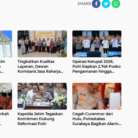
SHARE
tim
Tingkatkan Kualitas
Operasi Ketupat 2026,
n
Layanan, Dewan
Polri Siapkan 2.746 Posko
s
Komisaris Jasa Raharja
Pengamanan hingga
Tinjau Inovasi Drive Thru
Pelayanan
di Samsat Surabaya
Selatan
rkah
Kapolda Jatim Tegaskan
Cegah Curanmor dari
Komitmen Dukung
Hulu, Polrestabes
Reformasi Polri
Surabaya Bagikan Alarm
akjil
Motor Gratis
 Yatim