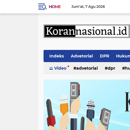
HOME
Jum'at
7 Agu 2026
Indeks
Advetorial
DPR
Huku
Video
advetorial
dpr
h