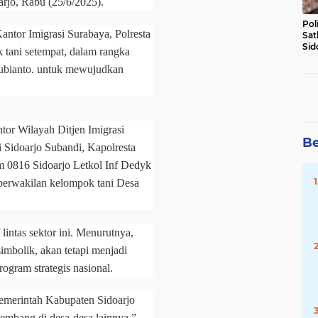
rjo, Rabu (25/6/2025).
Pol
antor Imigrasi Surabaya, Polresta
Sat
Sid
 tani setempat, dalam rangka
Lal
Subianto. untuk mewujudkan
DW
ntor Wilayah Ditjen Imigrasi
Be
Sidoarjo Subandi, Kapolresta
m 0816 Sidoarjo Letkol Inf Dedyk
perwakilan kelompok tani Desa
 lintas sektor ini. Menurutnya,
mbolik, akan tetapi menjadi
ogram strategis nasional.
 Pemerintah Kabupaten Sidoarjo
embang di desa-desa lainnya.”