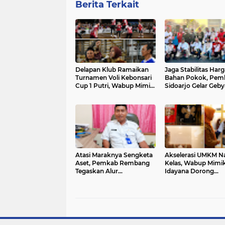
Berita Terkait
Delapan Klub Ramaikan
Jaga Stabilitas Harg
Turnamen Voli Kebonsari
Bahan Pokok, Pem
Cup 1 Putri, Wabup Mimik
Sidoarjo Gelar Geby
Ajak Junjung High
Pasar Rakyat di Alu
Sportivitas
Atasi Maraknya Sengketa
Akselerasi UMKM N
Aset, Pemkab Rembang
Kelas, Wabup Mimi
Tegaskan Alur
Idayana Dorong
Pengelolaan dan
Penguatan Layanan
Penyelesaian Hukum
Perizinan
BMD