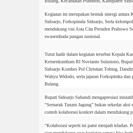
Bulang, Kecamatan Prambon, Kabupaten Sidoa
Kegiatan ini merupakan bentuk sinergi antara K
Sidoarjo, Forkopimda Sidoarjo, Serta kelompok
mendukung visi Asta Cita Presiden Prabowo 
swasembada pangan nasional.
Turut hadir dalam kegiatan tersebut Kepala Ka
Kemenkumham RI Novianto Sulastono, Bupati 
Sidoarjo Kombes Pol Christian Tobing, Dandi
Wahyu Widodo, serta jajaran Forkopimka dan 
Bulang.
Bupati Sidoarjo Subandi mengapresiasi inisiatif
“Semarak Tanam Jagung” bukan sekedar aksi si
contoh kolaborasi konkret dalam mendukung pr
“Kolaborasi seperti ini patut menjadi teladan.
siap mendukung agar kegiatan serupa bisa berk