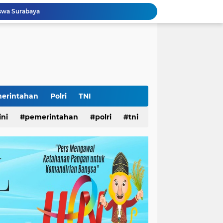
iswa Surabaya
 Pemkot
AS Surabaya
arjo DPMPTSP
ar
ampah
Surabaya
Lomba Pisang Danor 2026 Diluncurkan, Wali Kota Eri Ingin Sampah Organik Selesai dari Rumah
erintahan
Polri
TNI
lopor Rumah Sehat Ucapkan Dirgahayu RI ke-81
ini
pemerintahan
polri
tni
k Disabilitas