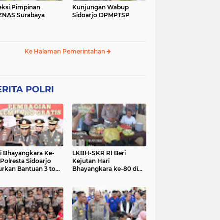
eksi Pimpinan
Kunjungan Wabup
ZNAS Surabaya
Sidoarjo DPMPTSP
Ke Halaman Pemerintahan
RITA POLRI
i Bhayangkara Ke-
LKBH-SKR RI Beri
 Polresta Sidoarjo
Kejutan Hari
urkan Bantuan 3 ton
Bhayangkara ke-80 di
as untuk Masyarakat
Polsek Rembang,
Perkuat Sinergi dengan
Polri