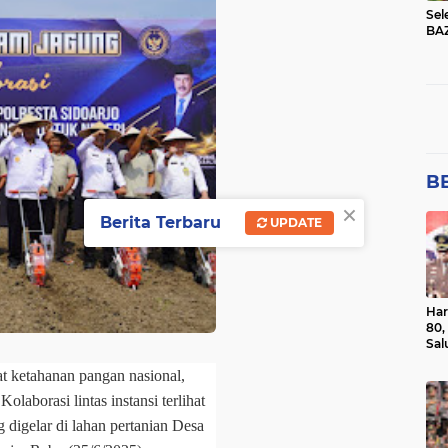
Sel
BA
BE
×
Berita Terbaru
UPDATE
Har
80,
Sal
Ber
t ketahanan pangan nasional,
laborasi lintas instansi terlihat
digelar di lahan pertanian Desa