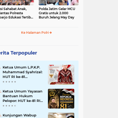
isi Sahabat Anak,
Polda Jatim Gelar MCU
lantas Polresta
Gratis untuk 2.000
oarjo Edukasi Tertib
Buruh Jelang May Day
u Lintas Siswa TK
P Sedati Agung
Ke Halaman Polri
rita Terpopuler
Ketua Umum L.P.K.P.
Muhammad Syahrizal:
HUT RI ke-81
Momentum
Memperkuat
Persatuan dan
Ketua Umum Yayasan
Keadilan bagi Seluruh
Bantuan Hukum
Rakyat Indonesia.
Pelopor: HUT ke-81 RI
Momentum
Memperkuat Keadilan,
Persatuan, dan
Kunjungan Wabup