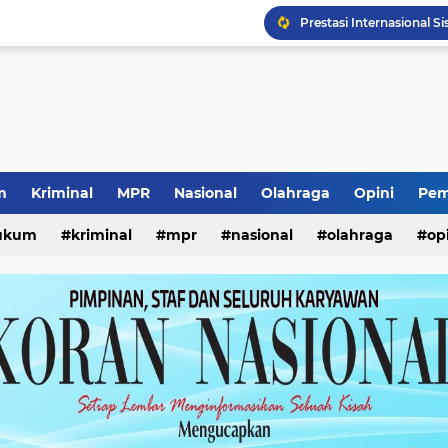
Prestasi Internasional S
Pencurian Kursi Taman
Seleksi Pimpinan BAZN
Kunjungan Wabup Sido
Pencabutan KTA Jukir Li
Kewajiban ASN Pilah S
Pemerataan Air Bersih 
m
Kriminal
MPR
Nasional
Olahraga
Opini
Pem
Ketua Umum Yayasan Pe
ukum
kriminal
mpr
nasional
olahraga
op
Lomba Kemerdekaan Ana