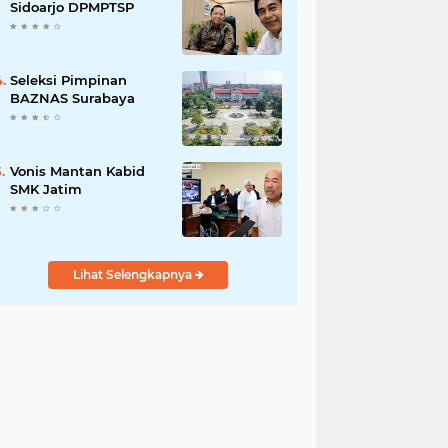
Pengabdian kepada
Sidoarjo DPMPTSP
Masyarakat
Seleksi Pimpinan
BAZNAS Surabaya
Vonis Mantan Kabid
SMK Jatim
Lihat Selengkapnya