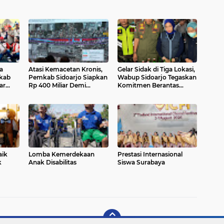
a
Atasi Kemacetan Kronis,
Gelar Sidak di Tiga Lokasi,
kab
Pemkab Sidoarjo Siapkan
Wabup Sidoarjo Tegaskan
ar
Rp 400 Miliar Demi
Komitmen Berantas
n-Alun
Percepat Pembebasan
Penyakit Masyarakat
Lahan Flyover Gedangan
aik
Lomba Kemerdekaan
Prestasi Internasional
k
Anak Disabilitas
Siswa Surabaya
 dan