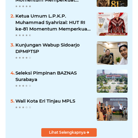
Keadilan, Persatuan, dan
Pengabdian kepada Masyarakat
Ketua Umum L.P.K.P.
Muhammad Syahrizal: HUT RI
ke-81 Momentum Memperkuat
Persatuan dan Keadilan bagi
Seluruh Rakyat Indonesia.
Kunjungan Wabup Sidoarjo
DPMPTSP
Seleksi Pimpinan BAZNAS
Surabaya
Wali Kota Eri Tinjau MPLS
Lihat Selengkapnya