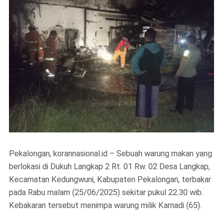
Pekalongan, korannasional.id – Sebuah warung makan yang
berlokasi di Dukuh Langkap 2 Rt. 01 Rw. 02 Desa Langkap,
Kecamatan Kedungwuni, Kabupaten Pekalongan, terbakar
pada Rabu malam (25/06/2025) sekitar pukul 22.30 wib.
Kebakaran tersebut menimpa warung milik Karnadi (65).