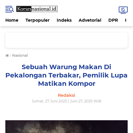
Home
Terpopuler
Indeks
Advetorial
DPR
Hu
›
Nasional
Sebuah Warung Makan Di
Pekalongan Terbakar, Pemilik Lupa
Matikan Kompor
Redaksi
Jumat, 27 Juni 2025 | Juni 27, 2025 WIB