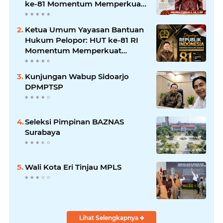
ke-81 Momentum Memperkuat
Persatuan dan Keadilan bagi
Seluruh Rakyat Indonesia.
Ketua Umum Yayasan Bantuan
Hukum Pelopor: HUT ke-81 RI
Momentum Memperkuat
Keadilan, Persatuan, dan
Pengabdian kepada Masyarakat
Kunjungan Wabup Sidoarjo
DPMPTSP
Seleksi Pimpinan BAZNAS
Surabaya
Wali Kota Eri Tinjau MPLS
Lihat Selengkapnya