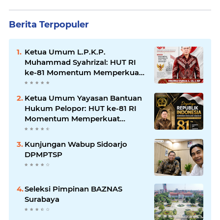
Berita Terpopuler
Ketua Umum L.P.K.P.
Muhammad Syahrizal: HUT RI
ke-81 Momentum Memperkuat
Persatuan dan Keadilan bagi
Seluruh Rakyat Indonesia.
Ketua Umum Yayasan Bantuan
Hukum Pelopor: HUT ke-81 RI
Momentum Memperkuat
Keadilan, Persatuan, dan
Pengabdian kepada Masyarakat
Kunjungan Wabup Sidoarjo
DPMPTSP
Seleksi Pimpinan BAZNAS
Surabaya