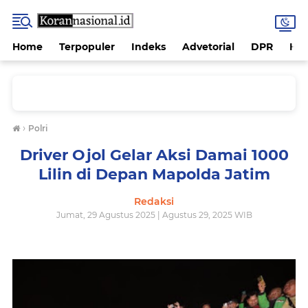
Home
Terpopuler
Indeks
Advetorial
DPR
Hu
›
Polri
Driver Ojol Gelar Aksi Damai 1000
Lilin di Depan Mapolda Jatim
Redaksi
Jumat, 29 Agustus 2025 | Agustus 29, 2025 WIB