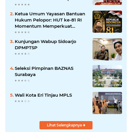
Persatuan dan Keadilan bagi
Seluruh Rakyat Indonesia.
Ketua Umum Yayasan Bantuan
Hukum Pelopor: HUT ke-81 RI
Momentum Memperkuat
Keadilan, Persatuan, dan
Pengabdian kepada Masyarakat
Kunjungan Wabup Sidoarjo
DPMPTSP
Seleksi Pimpinan BAZNAS
Surabaya
Wali Kota Eri Tinjau MPLS
Lihat Selengkapnya