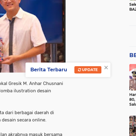
Sel
BA
BE
×
Berita Terbaru
UPDATE
lokal Gresik M. Anhar Chusnani
lomba ilustration desain
Har
80,
Sal
Ber
ta dari berbagai daerah di
 desain secara online.
gilan akrabnya masuk bersama