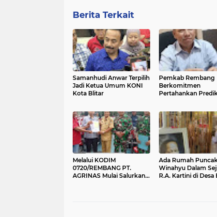
Berita Terkait
Samanhudi Anwar Terpilih
Pemkab Rembang
Jadi Ketua Umum KONI
Berkomitmen
Kota Blitar
Pertahankan Predi
UHC Award, Seperti 
Mekanismenya
Melalui KODIM
Ada Rumah Punca
0720/REMBANG PT.
Winahyu Dalam Sej
AGRINAS Mulai Salurkan
R.A. Kartini di Desa 
Tossa KDMP, Ini Daftarnya
Ini Kata Juru Kunci