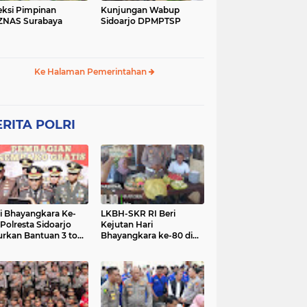
eksi Pimpinan
Kunjungan Wabup
ZNAS Surabaya
Sidoarjo DPMPTSP
Ke Halaman Pemerintahan
RITA POLRI
i Bhayangkara Ke-
LKBH-SKR RI Beri
 Polresta Sidoarjo
Kejutan Hari
urkan Bantuan 3 ton
Bhayangkara ke-80 di
as untuk Masyarakat
Polsek Rembang,
Perkuat Sinergi dengan
Polri