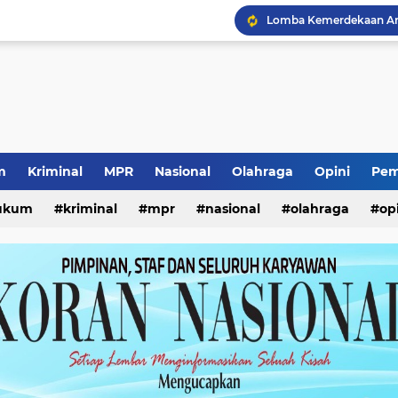
Lomba Kemerdekaan Ana
Prestasi Internasional S
Pencurian Kursi Taman
Seleksi Pimpinan BAZN
Kunjungan Wabup Sido
Pencabutan KTA Jukir Li
Kewajiban ASN Pilah S
Pemerataan Air Bersih 
m
Kriminal
MPR
Nasional
Olahraga
Opini
Pem
ukum
kriminal
mpr
nasional
olahraga
op
Ketua Umum Yayasan Pe