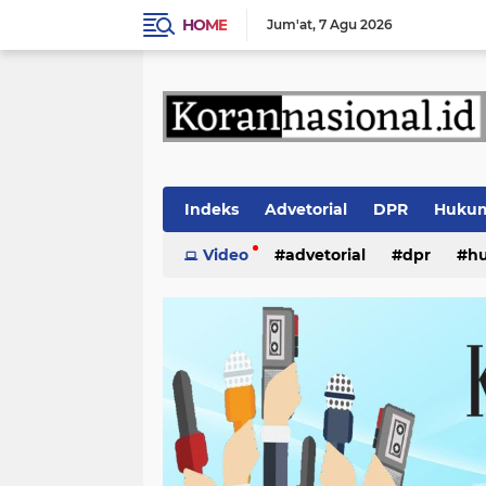
HOME
Jum'at
7 Agu 2026
Indeks
Advetorial
DPR
Huku
Video
advetorial
dpr
h