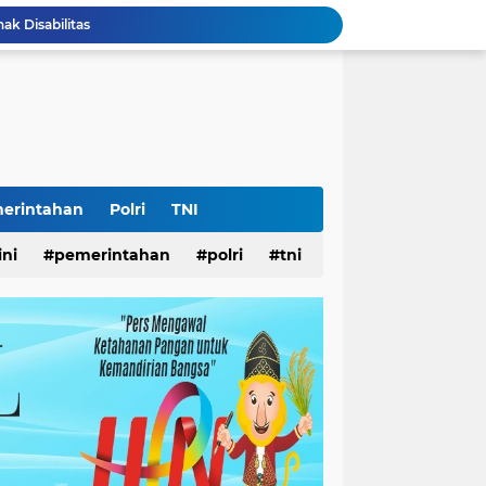
k Disabilitas
iswa Surabaya
 Pemkot
AS Surabaya
arjo DPMPTSP
ar
ampah
Surabaya
erintahan
Polri
TNI
Lomba Pisang Danor 2026 Diluncurkan, Wali Kota Eri Ingin Sampah Organik Selesai dari Rumah
ini
pemerintahan
polri
tni
lopor Rumah Sehat Ucapkan Dirgahayu RI ke-81