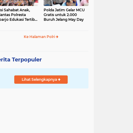
isi Sahabat Anak,
Polda Jatim Gelar MCU
lantas Polresta
Gratis untuk 2.000
oarjo Edukasi Tertib
Buruh Jelang May Day
u Lintas Siswa TK
P Sedati Agung
Ke Halaman Polri
rita Terpopuler
Lihat Selengkapnya