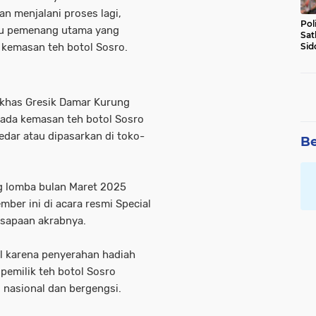
an menjalani proses lagi,
Pol
au pemenang utama yang
Sat
i kemasan teh botol Sosro.
Sid
Lal
DW
a khas Gresik Damar Kurung
 pada kemasan teh botol Sosro
edar atau dipasarkan di toko-
Be
 lomba bulan Maret 2025
ber ini di acara resmi Special
, sapaan akrabnya.
l karena penyerahan hadiah
pemilik teh botol Sosro
i nasional dan bergengsi.