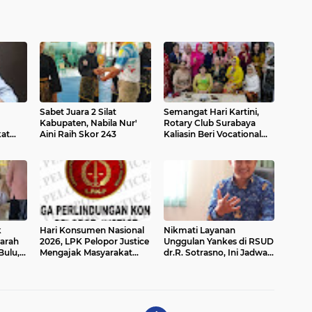
Sabet Juara 2 Silat
Semangat Hari Kartini,
Kabupaten, Nabila Nur'
Rotary Club Surabaya
kat
Aini Raih Skor 243
Kaliasin Beri Vocational
Ini
Award kepada Owner
Mirota
k
Hari Konsumen Nasional
Nikmati Layanan
arah
2026, LPK Pelopor Justice
Unggulan Yankes di RSUD
Bulu,
Mengajak Masyarakat
dr.R. Sotrasno, Ini Jadwal
Menjadi Konsumen
Dan Keuntungannya
Cerdas