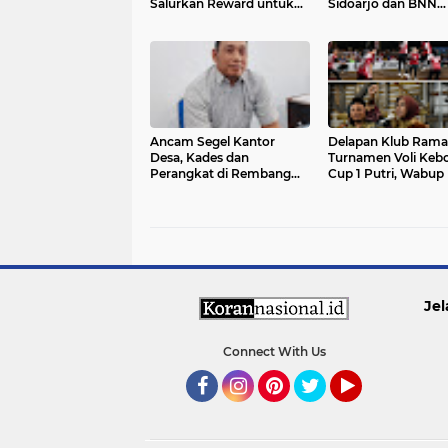
Salurkan Reward untuk
Sidoarjo dan BNN
1.940 Atlet Peraih Juara
Perkuat Sinergi di
Porkab 2026
Wilayah Perbatasa
Ancam Segel Kantor
Delapan Klub Rama
Desa, Kades dan
Turnamen Voli Kebo
Perangkat di Rembang
Cup 1 Putri, Wabup
Menuntut Pencairan
Ajak Junjung High
Tunjangan Kinerja
Sportivitas
Jel
Connect With Us
Facebook
Instagram
Pinterest
Twitter
YouTube