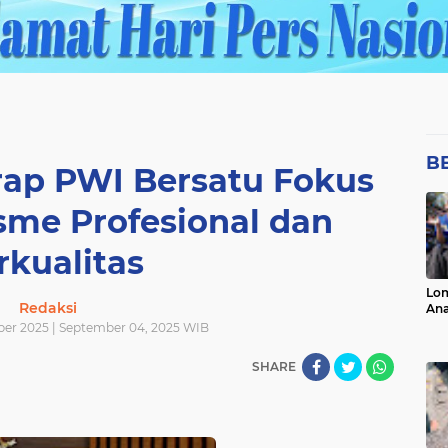
B
ap PWI Bersatu Fokus
sme Profesional dan
rkualitas
Lo
Redaksi
Ana
er 2025 | September 04, 2025 WIB
SHARE