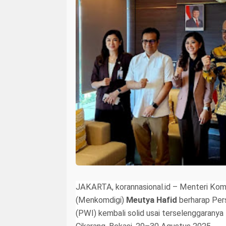
JAKARTA, korannasional.id – Menteri Komu
(Menkomdigi)
Meutya Hafid
berharap Per
(PWI) kembali solid usai terselenggarany