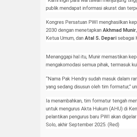
“Kami ingin para wartawan menjunjung tinggi
publik mendapat informasi akurat dan terp
Kongres Persatuan PWI menghasilkan kep
2030 dengan menetapkan
Akhmad Munir
Ketua Umum, dan
Atal S. Depari
sebagai 
Menanggapi hal itu, Munir memastikan ke
mengakomodasi semua pihak, termasuk ku
“Nama Pak Hendry sudah masuk dalam ran
yang sedang disusun oleh tim formatur,” u
Ia menambahkan, tim formatur tengah men
untuk mengurus Akta Hukum (AHU) di Ke
pelantikan pengurus baru PWI akan digela
Solo, akhir September 2025. (Red)