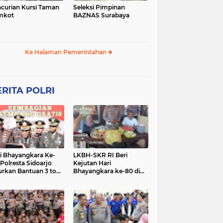
curian Kursi Taman
Seleksi Pimpinan
mkot
BAZNAS Surabaya
Ke Halaman Pemerintahan
RITA POLRI
i Bhayangkara Ke-
LKBH-SKR RI Beri
 Polresta Sidoarjo
Kejutan Hari
urkan Bantuan 3 ton
Bhayangkara ke-80 di
as untuk Masyarakat
Polsek Rembang,
Perkuat Sinergi dengan
Polri