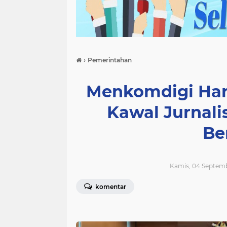
›
Pemerintahan
Menkomdigi Har
Kawal Jurnali
Be
Kamis, 04 Septemb
komentar