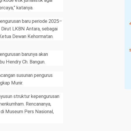
 kode etik jurnalistik agar
ercaya,” katanya.
engurusan baru periode 2025–
, Dirut LKBN Antara, sebagai
Ketua Dewan Kehormatan.
pengurusan barunya akan
bu Hendry Ch. Bangun.
cangan susunan pengurus
ngkap Munir.
yusun struktur kepengurusan
menkumham. Rencananya,
r di Museum Pers Nasional,