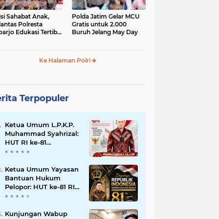
isi Sahabat Anak,
Polda Jatim Gelar MCU
lantas Polresta
Gratis untuk 2.000
oarjo Edukasi Tertib
Buruh Jelang May Day
u Lintas Siswa TK
P Sedati Agung
Ke Halaman Polri
rita Terpopuler
Ketua Umum L.P.K.P.
Muhammad Syahrizal:
HUT RI ke-81
Momentum
Memperkuat
Persatuan dan
Ketua Umum Yayasan
Keadilan bagi Seluruh
Bantuan Hukum
Rakyat Indonesia.
Pelopor: HUT ke-81 RI
Momentum
Memperkuat Keadilan,
Persatuan, dan
Kunjungan Wabup