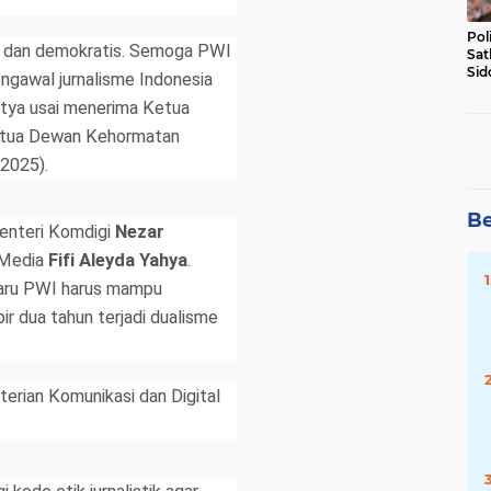
Pol
r dan demokratis. Semoga PWI
Sat
Sid
ngawal jurnalisme Indonesia
Lal
eutya usai menerima Ketua
DW
tua Dewan Kehormatan
/2025).
Be
Menteri Komdigi
Nezar
 Media
Fifi Aleyda Yahya
.
aru PWI harus mampu
 dua tahun terjadi dualisme
rian Komunikasi dan Digital