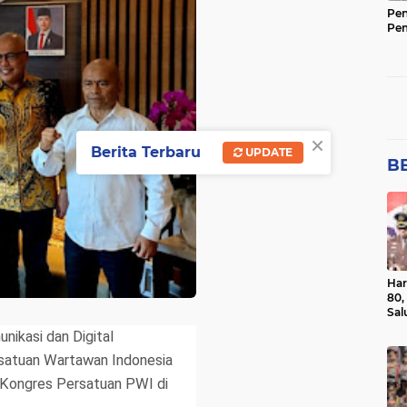
Pen
Pe
×
Berita Terbaru
UPDATE
BE
Har
80,
Sal
Ber
nikasi dan Digital
satuan Wartawan Indonesia
a Kongres Persatuan PWI di