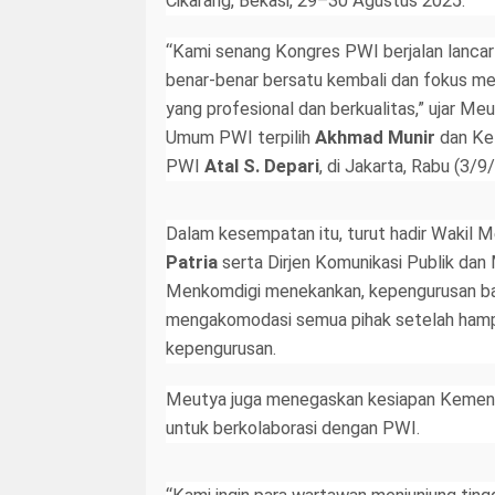
Cikarang, Bekasi, 29–30 Agustus 2025.
“Kami senang Kongres PWI berjalan lanca
benar-benar bersatu kembali dan fokus me
yang profesional dan berkualitas,” ujar M
Umum PWI terpilih
Akhmad Munir
dan Ke
PWI
Atal S. Depari
, di Jakarta, Rabu (3/9
Dalam kesempatan itu, turut hadir Wakil 
Patria
serta Dirjen Komunikasi Publik dan
Menkomdigi menekankan, kepengurusan b
mengakomodasi semua pihak setelah hampir
kepengurusan.
Meutya juga menegaskan kesiapan Kemente
untuk berkolaborasi dengan PWI.