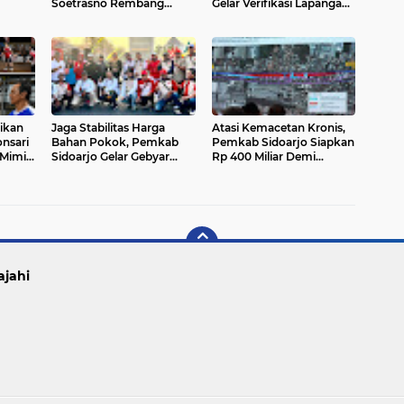
Soetrasno Rembang
Gelar Verifikasi Lapangan
Hadirkan Teknologi Laser
5 Pilar STBM bersama Tim
n
dan Stapler untuk
Provinsi Jatim
Penanganan Ambeien
ikan
Jaga Stabilitas Harga
Atasi Kemacetan Kronis,
nsari
Bahan Pokok, Pemkab
Pemkab Sidoarjo Siapkan
 Mimik
Sidoarjo Gelar Gebyar
Rp 400 Miliar Demi
Pasar Rakyat di Alun-Alun
Percepat Pembebasan
Lahan Flyover Gedangan
ajahi