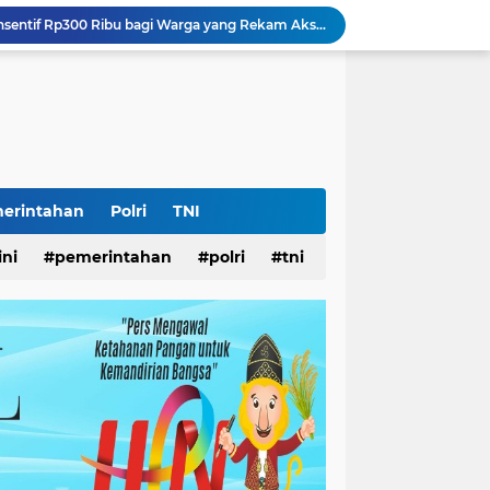
Pemkot Surabaya Beri Insentif Rp300 Ribu bagi Warga yang Rekam Aksi Pencurian Fasum
lopor Rumah Sehat Ucapkan Dirgahayu RI ke-81
k Disabilitas
iswa Surabaya
 Pemkot
AS Surabaya
arjo DPMPTSP
ar
erintahan
Polri
TNI
ampah
Yayasan Pelopor Rumah Sehat Buka Layanan Pengaduan dan Pendampingan Rehabilitasi NAPZA 24 Jam
ini
pemerintahan
polri
tni