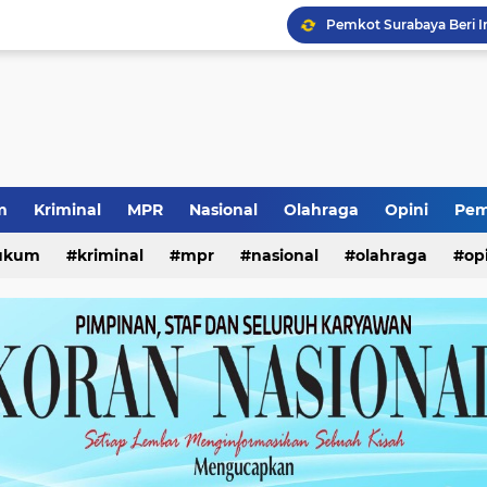
Ketua Umum Yayasan Pe
Lomba Kemerdekaan Ana
Prestasi Internasional S
Pencurian Kursi Taman
Seleksi Pimpinan BAZN
Kunjungan Wabup Sido
Pencabutan KTA Jukir Li
m
Kriminal
MPR
Nasional
Olahraga
Opini
Pem
Kewajiban ASN Pilah S
ukum
kriminal
mpr
nasional
olahraga
op