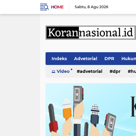
HOME
Sabtu
8 Agu 2026
Indeks
Advetorial
DPR
Huku
Video
advetorial
dpr
h