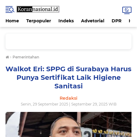
Home
Terpopuler
Indeks
Advetorial
DPR
Hu
›
Pemerintahan
Walkot Eri: SPPG di Surabaya Harus
Punya Sertifikat Laik Higiene
Sanitasi
Redaksi
Senin, 29 September 2025 | September 29, 2025 WIB