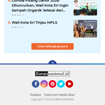
Lomba Pisang Danor 2026
Diluncurkan, Wali Kota Eri Ingin
Sampah Organik Selesai dari
Rumah
Wali Kota Eri Tinjau MPLS
Lihat Selengkapnya
Facebook
Instagram
Pinterest
Twitter
YouTube
Redaksi
Pedoman Media Siber
Copyright ©
2026 KORAN NASIONAL