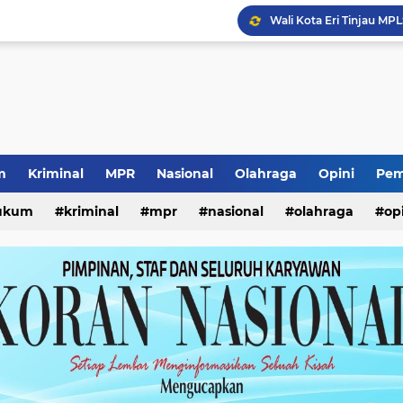
Vonis Mantan Kabid SMK
Bisnis Kosmetik Ilegal 
Klarifikasi Dana Opera
Capaian Transaksi SGE 
m
Kriminal
MPR
Nasional
Olahraga
Opini
Pem
Surabaya Great Expo 20
ukum
kriminal
mpr
nasional
olahraga
op
Wali Kota Eri Tinjau MP