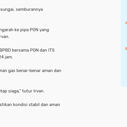
a sungai, semburannya
ngarah ke pipa PGN yang
rvan.
 BPBD bersama PGN dan ITS
24 jam.
anan gas benar-benar aman dan
tap siaga," tutur Irvan.
tikan kondisi stabil dan aman