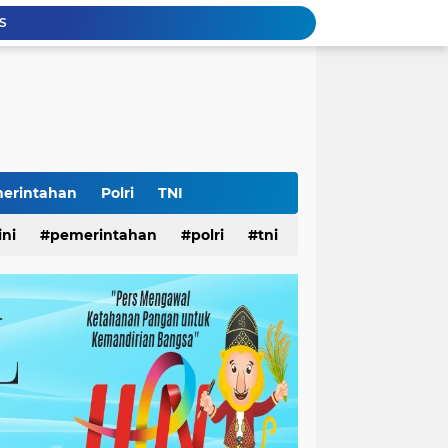
Ketua Umum Yayasan Bantuan Hukum Pelopor: HUT ke-81 RI Momentum Memperkuat Keadilan, Persatuan, dan Pengabdian kepada Masyarakat
Ketua Umum L.P.K.P. Muhammad Syahrizal: HUT RI ke-81 Momentum Memperkuat Persatuan dan Keadilan bagi Seluruh Rakyat Indonesia.
 Jatim
Surabaya
sional Pembongkaran Eks Gedung Toko Nam
PE.TI.SI Soroti Jalan Buntu Mediasi Bupati Terkait Polemik Tata kelola Kerjasama dengan Diskominfo Rembang
Satu Dekade Ummi Peduli, Pemkab Sidoarjo Apresiasi Konsistensi Dakwah dan Aksi Sosial Masyarakat
Surabaya
erintahan
Polri
TNI
26
ini
pemerintahan
polri
tni
LS