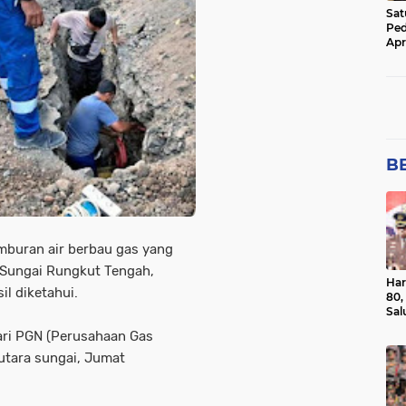
Sa
Ped
Apr
Dak
Mas
BE
mburan air berbau gas yang
Sungai Rungkut Tengah,
Har
l diketahui.
80,
Sal
Ber
ari PGN (Perusahaan Gas
utara sungai, Jumat