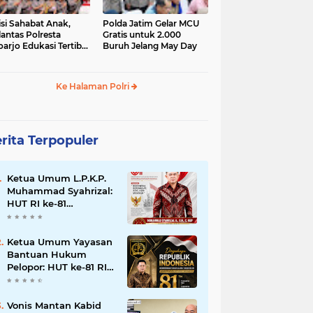
isi Sahabat Anak,
Polda Jatim Gelar MCU
lantas Polresta
Gratis untuk 2.000
oarjo Edukasi Tertib
Buruh Jelang May Day
u Lintas Siswa TK
P Sedati Agung
Ke Halaman Polri
rita Terpopuler
Ketua Umum L.P.K.P.
Muhammad Syahrizal:
HUT RI ke-81
Momentum
Memperkuat
Persatuan dan
Ketua Umum Yayasan
Keadilan bagi Seluruh
Bantuan Hukum
Rakyat Indonesia.
Pelopor: HUT ke-81 RI
Momentum
Memperkuat Keadilan,
Persatuan, dan
Vonis Mantan Kabid