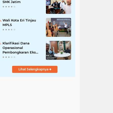
Pengabdian kepada
SMK Jatim
Masyarakat
Wali Kota Eri Tinjau
MPLS
Klarifikasi Dana
Operasional
Pembongkaran Eks
Gedung Toko Nam
Lihat Selengkapnya