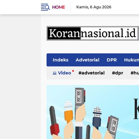
HOME
Kamis
6 Agu 2026
Indeks
Advetorial
DPR
Huku
Video
advetorial
dpr
h