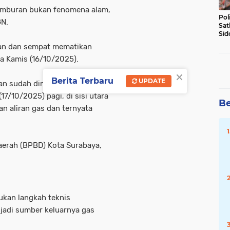
semburan bukan fenomena alam,
Pol
GN.
Sat
Sid
Lal
an dan sempat mematikan
DW
da Kamis (16/10/2025).
×
Berita Terbaru
UPDATE
an sudah dimatikan. Kemudian,
17/10/2025) pagi, di sisi utara
Be
n aliran gas dan ternyata
erah (BPBD) Kota Surabaya,
ukan langkah teknis
njadi sumber keluarnya gas