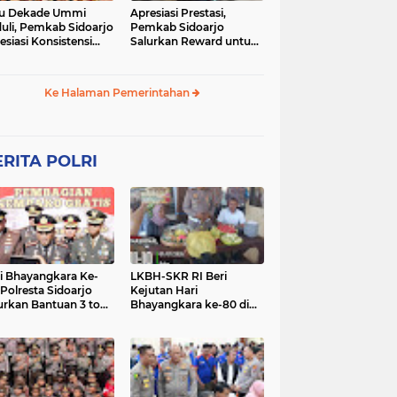
tu Dekade Ummi
Apresiasi Prestasi,
uli, Pemkab Sidoarjo
Pemkab Sidoarjo
esiasi Konsistensi
Salurkan Reward untuk
wah dan Aksi Sosial
1.940 Atlet Peraih Juara
yarakat
Porkab 2026
Ke Halaman Pemerintahan
RITA POLRI
i Bhayangkara Ke-
LKBH-SKR RI Beri
 Polresta Sidoarjo
Kejutan Hari
urkan Bantuan 3 ton
Bhayangkara ke-80 di
as untuk Masyarakat
Polsek Rembang,
Perkuat Sinergi dengan
Polri