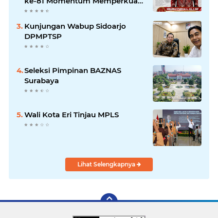
ke-81 Momentum Memperkuat
Persatuan dan Keadilan bagi
Seluruh Rakyat Indonesia.
Kunjungan Wabup Sidoarjo
DPMPTSP
Seleksi Pimpinan BAZNAS
Surabaya
Wali Kota Eri Tinjau MPLS
Lihat Selengkapnya