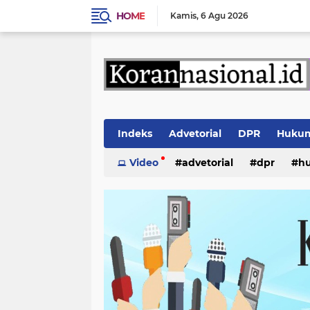
HOME
Kamis
6 Agu 2026
Indeks
Advetorial
DPR
Huku
Video
advetorial
dpr
h