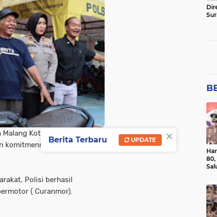
Dir
Sur
BE
×
a Malang Kota Polda Jatim
Berita Terbaru
UPDATE
an komitmennya dalam menjaga
Har
80,
Sal
Ber
rakat, Polisi berhasil
ermotor ( Curanmor).