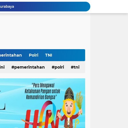
Surabaya
26
LS
Ketua Umum Yayasan Bantuan Hukum Pelopor: HUT ke-81 RI Momentum Memperkuat Keadilan, Persatuan, dan Pengabdian kepada Masyarakat
Ketua Umum L.P.K.P. Muhammad Syahrizal: HUT RI ke-81 Momentum Memperkuat Persatuan dan Keadilan bagi Seluruh Rakyat Indonesia.
 Jatim
ampah
Surabaya
erintahan
Polri
TNI
Lomba Pisang Danor 2026 Diluncurkan, Wali Kota Eri Ingin Sampah Organik Selesai dari Rumah
ini
pemerintahan
polri
tni
abaya