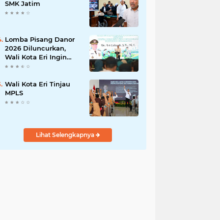
Pengabdian kepada
SMK Jatim
Masyarakat
Lomba Pisang Danor
2026 Diluncurkan,
Wali Kota Eri Ingin
Sampah Organik
Selesai dari Rumah
Wali Kota Eri Tinjau
MPLS
Lihat Selengkapnya