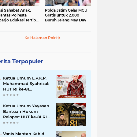
isi Sahabat Anak,
Polda Jatim Gelar MCU
lantas Polresta
Gratis untuk 2.000
oarjo Edukasi Tertib
Buruh Jelang May Day
u Lintas Siswa TK
P Sedati Agung
Ke Halaman Polri
rita Terpopuler
Ketua Umum L.P.K.P.
Muhammad Syahrizal:
HUT RI ke-81
Momentum
Memperkuat
Persatuan dan
Ketua Umum Yayasan
Keadilan bagi Seluruh
Bantuan Hukum
Rakyat Indonesia.
Pelopor: HUT ke-81 RI
Momentum
Memperkuat Keadilan,
Persatuan, dan
Vonis Mantan Kabid