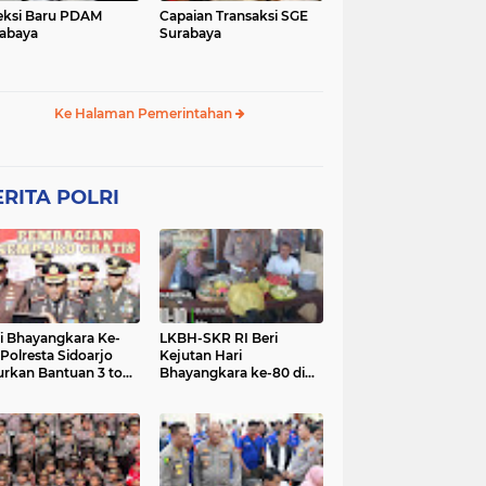
eksi Baru PDAM
Capaian Transaksi SGE
abaya
Surabaya
Ke Halaman Pemerintahan
RITA POLRI
i Bhayangkara Ke-
LKBH-SKR RI Beri
 Polresta Sidoarjo
Kejutan Hari
urkan Bantuan 3 ton
Bhayangkara ke-80 di
as untuk Masyarakat
Polsek Rembang,
Perkuat Sinergi dengan
Polri