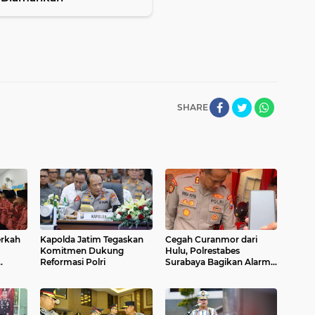
SHARE
rkah
Kapolda Jatim Tegaskan
Cegah Curanmor dari
Komitmen Dukung
Hulu, Polrestabes
Reformasi Polri
Surabaya Bagikan Alarm
akjil
Motor Gratis
 Yatim