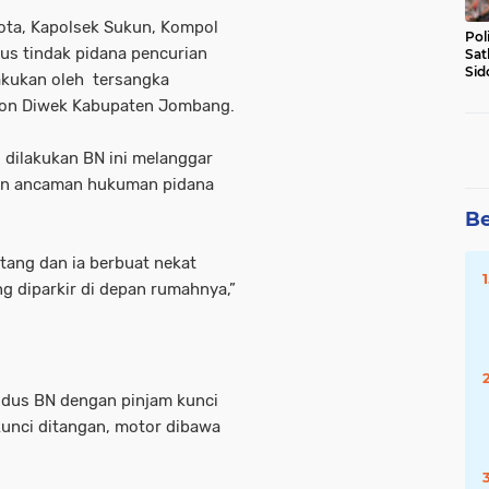
ota, Kapolsek Sukun, Kompol
Pol
us tindak pidana pencurian
Sat
Sid
akukan oleh tersangka
Lal
uton Diwek Kabupaten Jombang.
DW
 dilakukan BN ini melanggar
an ancaman hukuman pidana
Be
utang dan ia berbuat nekat
 diparkir di depan rumahnya,”
modus BN dengan pinjam kunci
kunci ditangan, motor dibawa