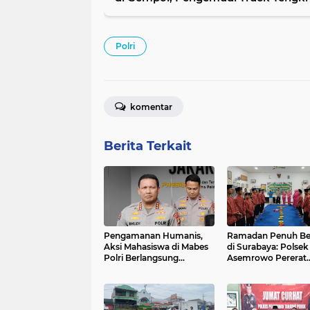
Polri
komentar
Berita Terkait
Pengamanan Humanis,
Ramadan Penuh Be
Aksi Mahasiswa di Mabes
di Surabaya: Polsek
Polri Berlangsung
Asemrowo Pererat
Kondusif
Silaturahmi Lewat T
dan Santunan Anak