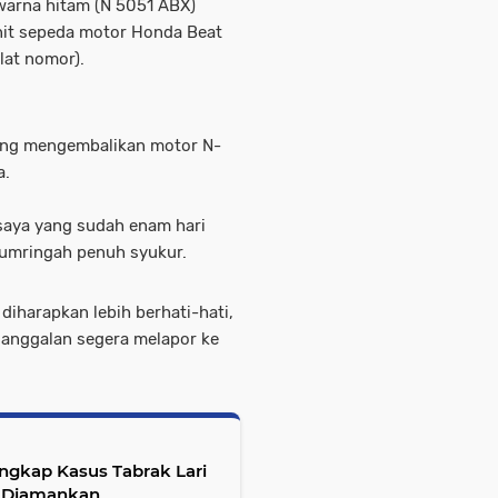
arna hitam (N 5051 ABX)
nit sepeda motor Honda Beat
lat nomor).
sung mengembalikan motor N-
a.
saya yang sudah enam hari
sumringah penuh syukur.
iharapkan lebih berhati-hati,
anggalan segera melapor ke
Ungkap Kasus Tabrak Lari
i Diamankan