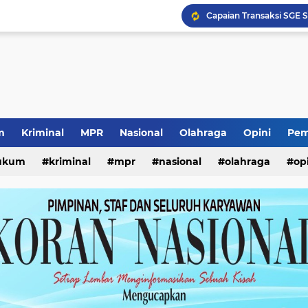
Capaian Transaksi SGE 
Surabaya Great Expo 20
Wali Kota Eri Tinjau MP
Vonis Mantan Kabid SMK
Kewajiban ASN Pilah S
Pemerataan Air Bersih 
m
Kriminal
MPR
Nasional
Olahraga
Opini
Pem
ukum
kriminal
mpr
nasional
olahraga
op
Direksi Baru PDAM Sur