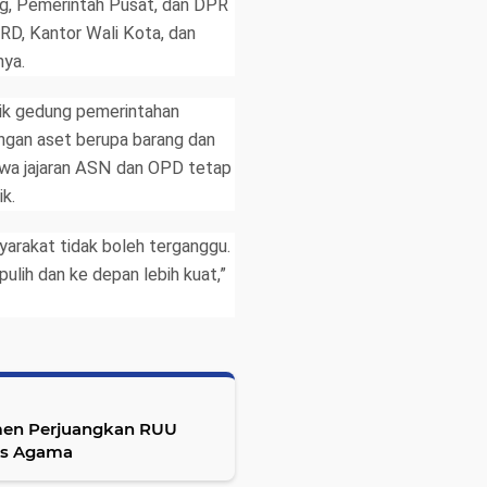
g, Pemerintah Pusat, dan DPR
RD, Kantor Wali Kota, dan
nya.
sik gedung pemerintahan
angan aset berupa barang dan
hwa jajaran ASN dan OPD tetap
k.
yarakat tidak boleh terganggu.
ih dan ke depan lebih kuat,”
men Perjuangkan RUU
as Agama