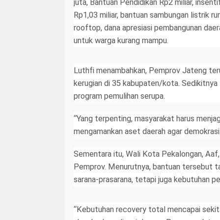
juta, Bantuan Pendidikan Rp2 miliar, insen
Rp1,03 miliar, bantuan sambungan listrik
rooftop, dana apresiasi pembangunan dae
untuk warga kurang mampu.
Luthfi menambahkan, Pemprov Jateng teru
kerugian di 35 kabupaten/kota. Sedikitny
program pemulihan serupa.
“Yang terpenting, masyarakat harus menja
mengamankan aset daerah agar demokrasi 
Sementara itu, Wali Kota Pekalongan, Aaf
Pemprov. Menurutnya, bantuan tersebut t
sarana-prasarana, tetapi juga kebutuhan pe
“Kebutuhan recovery total mencapai sekitar