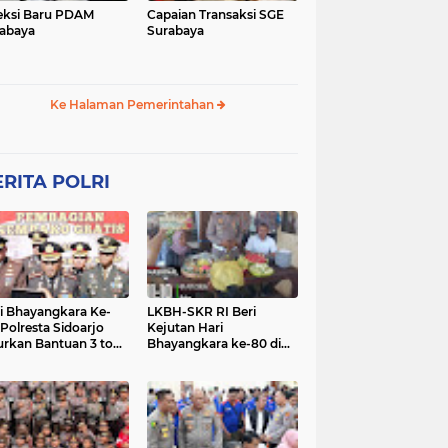
eksi Baru PDAM
Capaian Transaksi SGE
abaya
Surabaya
Ke Halaman Pemerintahan
RITA POLRI
i Bhayangkara Ke-
LKBH-SKR RI Beri
 Polresta Sidoarjo
Kejutan Hari
urkan Bantuan 3 ton
Bhayangkara ke-80 di
as untuk Masyarakat
Polsek Rembang,
Perkuat Sinergi dengan
Polri