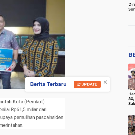
Dir
Sur
BE
×
Berita Terbaru
UPDATE
Har
80,
rintah Kota (Pemkot)
Sal
Ber
lai Rp61,5 miliar dari
 upaya pemulihan pascainsiden
merintahan.