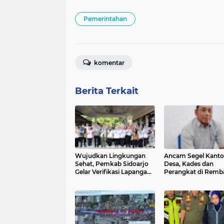
Pemerintahan
komentar
Berita Terkait
Wujudkan Lingkungan
Ancam Segel Kanto
Sehat, Pemkab Sidoarjo
Desa, Kades dan
Gelar Verifikasi Lapangan
Perangkat di Remb
5 Pilar STBM bersama Tim
Menuntut Pencaira
Provinsi Jatim
Tunjangan Kinerja