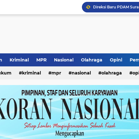
Capaian Transaksi SGE 
Surabaya Great Expo 20
Wali Kota Eri Tinjau MP
Vonis Mantan Kabid SMK
Kewajiban ASN Pilah S
Pemerataan Air Bersih 
m
Kriminal
MPR
Nasional
Olahraga
Opini
Pem
ukum
kriminal
mpr
nasional
olahraga
op
Direksi Baru PDAM Sur