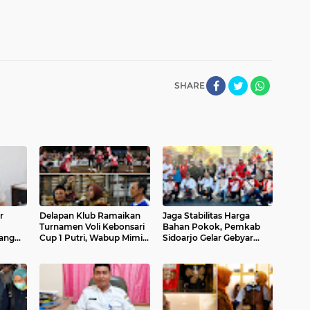
SHARE
r
Delapan Klub Ramaikan
Jaga Stabilitas Harga
Turnamen Voli Kebonsari
Bahan Pokok, Pemkab
ang
Cup 1 Putri, Wabup Mimik
Sidoarjo Gelar Gebyar
n
Ajak Junjung High
Pasar Rakyat di Alun-Alun
Sportivitas