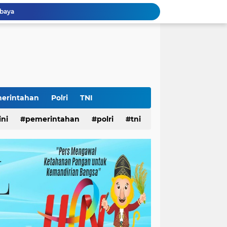
Surabaya
26
LS
Ketua Umum Yayasan Bantuan Hukum Pelopor: HUT ke-81 RI Momentum Memperkuat Keadilan, Persatuan, dan Pengabdian kepada Masyarakat
Ketua Umum L.P.K.P. Muhammad Syahrizal: HUT RI ke-81 Momentum Memperkuat Persatuan dan Keadilan bagi Seluruh Rakyat Indonesia.
 Jatim
ampah
Surabaya
erintahan
Polri
TNI
Lomba Pisang Danor 2026 Diluncurkan, Wali Kota Eri Ingin Sampah Organik Selesai dari Rumah
ini
pemerintahan
polri
tni
abaya