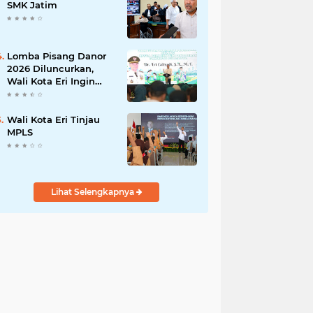
Pengabdian kepada
SMK Jatim
Masyarakat
Lomba Pisang Danor
2026 Diluncurkan,
Wali Kota Eri Ingin
Sampah Organik
Selesai dari Rumah
Wali Kota Eri Tinjau
MPLS
Lihat Selengkapnya