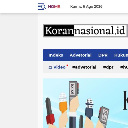
HOME
Kamis
6 Agu 2026
Indeks
Advetorial
DPR
Huku
Video
advetorial
dpr
h