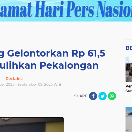
B
 Gelontorkan Rp 61,5
Pulihkan Pekalongan
Redaksi
ber 2025 | September 02, 2025 WIB
Pem
Sur
SHARE