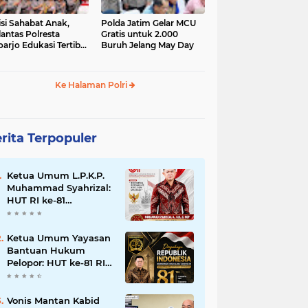
isi Sahabat Anak,
Polda Jatim Gelar MCU
lantas Polresta
Gratis untuk 2.000
oarjo Edukasi Tertib
Buruh Jelang May Day
u Lintas Siswa TK
P Sedati Agung
Ke Halaman Polri
rita Terpopuler
Ketua Umum L.P.K.P.
Muhammad Syahrizal:
HUT RI ke-81
Momentum
Memperkuat
Persatuan dan
Ketua Umum Yayasan
Keadilan bagi Seluruh
Bantuan Hukum
Rakyat Indonesia.
Pelopor: HUT ke-81 RI
Momentum
Memperkuat Keadilan,
Persatuan, dan
Vonis Mantan Kabid