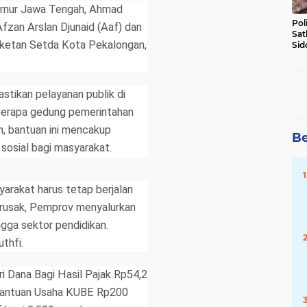
bernur Jawa Tengah, Ahmad
Pol
fzan Arslan Djunaid (Aaf) dan
Sat
Buketan Setda Kota Pekalongan,
Sid
Lal
DW
tikan pelayanan publik di
berapa gedung pemerintahan
, bantuan ini mencakup
Be
sosial bagi masyarakat.
yarakat harus tetap berjalan
 rusak, Pemprov menyalurkan
gga sektor pendidikan.
thfi.
ri Dana Bagi Hasil Pajak Rp54,2
r, Bantuan Usaha KUBE Rp200