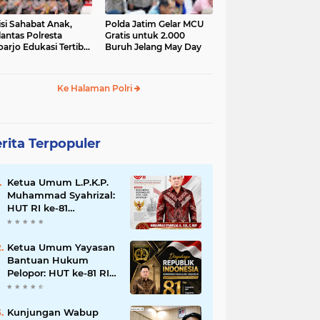
isi Sahabat Anak,
Polda Jatim Gelar MCU
lantas Polresta
Gratis untuk 2.000
oarjo Edukasi Tertib
Buruh Jelang May Day
u Lintas Siswa TK
P Sedati Agung
Ke Halaman Polri
rita Terpopuler
Ketua Umum L.P.K.P.
Muhammad Syahrizal:
HUT RI ke-81
Momentum
Memperkuat
Persatuan dan
Ketua Umum Yayasan
Keadilan bagi Seluruh
Bantuan Hukum
Rakyat Indonesia.
Pelopor: HUT ke-81 RI
Momentum
Memperkuat Keadilan,
Persatuan, dan
Kunjungan Wabup