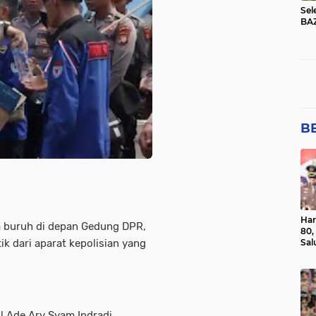
Sel
BA
BE
Har
sa buruh di depan Gedung DPR,
80,
ik dari aparat kepolisian yang
Sal
Ber
l Ade Ary Syam Indradi,