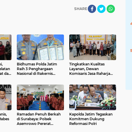
SHARE
i,
Bidhumas Polda Jatim
Tingkatkan Kualitas
elatan
Raih 3 Penghargaan
Layanan, Dewan
lat dan
Nasional di Rakernis
Komisaris Jasa Raharja
b
Humas Polri 2026
Tinjau Inovasi Drive Thru
di Samsat Surabaya
Selatan
is,
Ramadan Penuh Berkah
Kapolda Jatim Tegaskan
Mabes
di Surabaya: Polsek
Komitmen Dukung
Asemrowo Pererat
Reformasi Polri
Silaturahmi Lewat Takjil