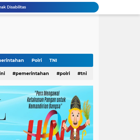
k Disabilitas
iswa Surabaya
 Pemkot
AS Surabaya
arjo DPMPTSP
ar
ampah
Surabaya
erintahan
Polri
TNI
Lomba Pisang Danor 2026 Diluncurkan, Wali Kota Eri Ingin Sampah Organik Selesai dari Rumah
ini
pemerintahan
polri
tni
lopor Rumah Sehat Ucapkan Dirgahayu RI ke-81