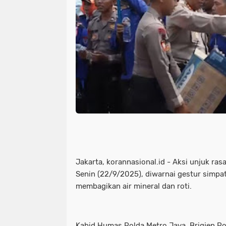
Jakarta, korannasional.id - Aksi unjuk ra
Senin (22/9/2025), diwarnai gestur simpat
membagikan air mineral dan roti.
Kabid Humas Polda Metro Jaya, Brigjen Po