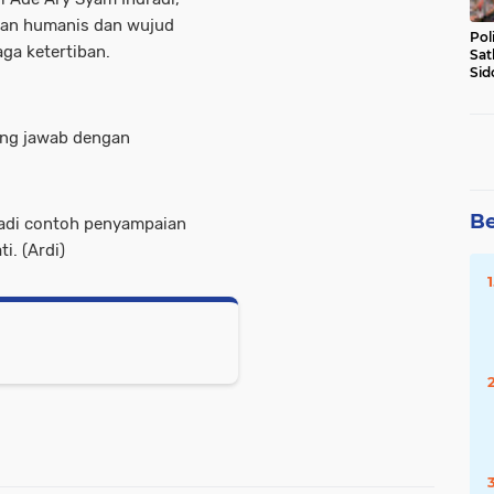
tan humanis dan wujud
Pol
ga ketertiban.
Sat
Sid
Lal
DW
ung jawab dengan
Be
adi contoh penyampaian
i. (Ardi)