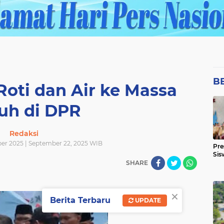
B
Roti dan Air ke Massa
uh di DPR
Redaksi
ber 2025 | September 22, 2025 WIB
Pre
Sis
SHARE
×
Berita Terbaru
UPDATE