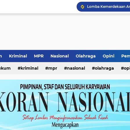
Lomba Kemerdekaan Ana
Prestasi Internasional S
Pencurian Kursi Taman
Seleksi Pimpinan BAZN
Kunjungan Wabup Sido
Pencabutan KTA Jukir Li
Kewajiban ASN Pilah S
Pemerataan Air Bersih 
m
Kriminal
MPR
Nasional
Olahraga
Opini
Pem
ukum
kriminal
mpr
nasional
olahraga
op
Ketua Umum Yayasan Pe