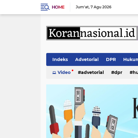
HOME
Jum'at
7 Agu 2026
Indeks
Advetorial
DPR
Huku
Video
advetorial
dpr
h