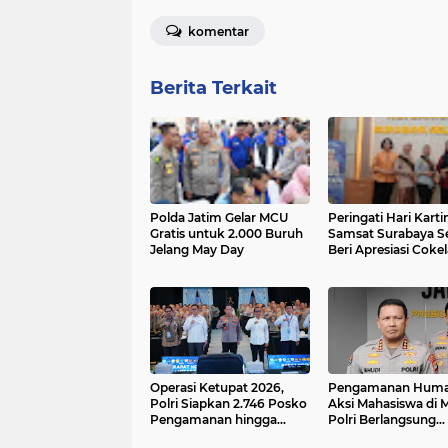
komentar
Berita Terkait
Polda Jatim Gelar MCU
Peringati Hari Kartin
Gratis untuk 2.000 Buruh
Samsat Surabaya S
Jelang May Day
Beri Apresiasi Coke
Sembako bagi Waji
Pajak
Operasi Ketupat 2026,
Pengamanan Human
Polri Siapkan 2.746 Posko
Aksi Mahasiswa di 
Pengamanan hingga
Polri Berlangsung
Pelayanan
Kondusif