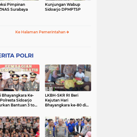
eksi Pimpinan
Kunjungan Wabup
ZNAS Surabaya
Sidoarjo DPMPTSP
Ke Halaman Pemerintahan
RITA POLRI
i Bhayangkara Ke-
LKBH-SKR RI Beri
 Polresta Sidoarjo
Kejutan Hari
urkan Bantuan 3 ton
Bhayangkara ke-80 di
as untuk Masyarakat
Polsek Rembang,
Perkuat Sinergi dengan
Polri