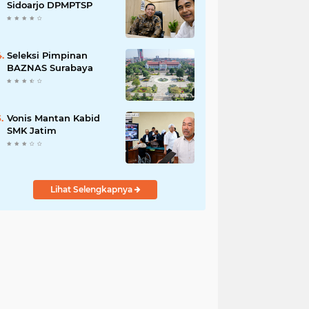
Pengabdian kepada
Sidoarjo DPMPTSP
Masyarakat
Seleksi Pimpinan
BAZNAS Surabaya
Vonis Mantan Kabid
SMK Jatim
Lihat Selengkapnya