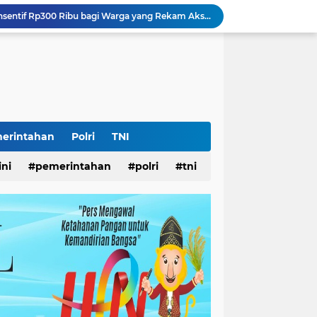
Pemkot Surabaya Beri Insentif Rp300 Ribu bagi Warga yang Rekam Aksi Pencurian Fasum
lopor Rumah Sehat Ucapkan Dirgahayu RI ke-81
k Disabilitas
iswa Surabaya
 Pemkot
AS Surabaya
arjo DPMPTSP
ar
erintahan
Polri
TNI
ampah
ini
pemerintahan
polri
tni
Yayasan Pelopor Rumah Sehat Buka Layanan Pengaduan dan Pendampingan Rehabilitasi NAPZA 24 Jam