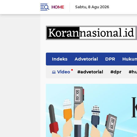
HOME
Sabtu
8 Agu 2026
Indeks
Advetorial
DPR
Huku
Video
advetorial
dpr
h