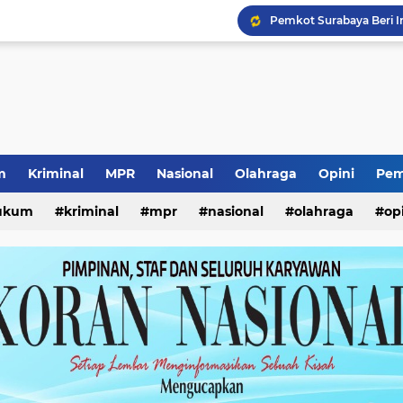
Ketua Umum Yayasan Pe
Lomba Kemerdekaan Ana
Prestasi Internasional S
Pencurian Kursi Taman
Seleksi Pimpinan BAZN
Kunjungan Wabup Sido
Pencabutan KTA Jukir Li
m
Kriminal
MPR
Nasional
Olahraga
Opini
Pem
Kewajiban ASN Pilah S
ukum
kriminal
mpr
nasional
olahraga
op