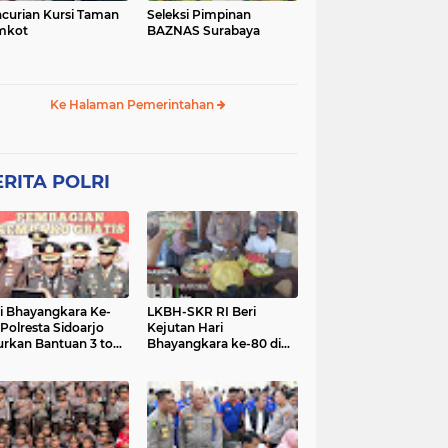
curian Kursi Taman
Seleksi Pimpinan
mkot
BAZNAS Surabaya
Ke Halaman Pemerintahan
RITA POLRI
i Bhayangkara Ke-
LKBH-SKR RI Beri
 Polresta Sidoarjo
Kejutan Hari
urkan Bantuan 3 ton
Bhayangkara ke-80 di
as untuk Masyarakat
Polsek Rembang,
Perkuat Sinergi dengan
Polri