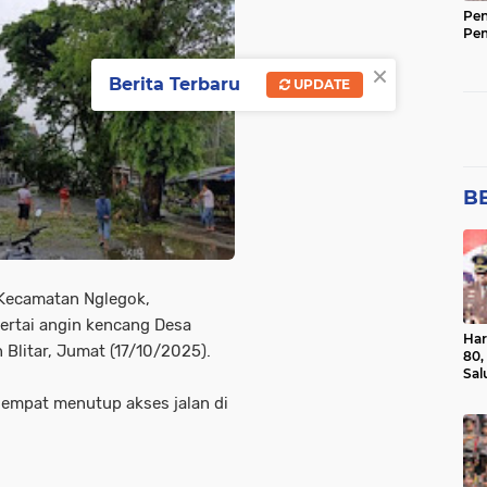
Pen
Pe
×
Berita Terbaru
UPDATE
BE
, Kecamatan Nglegok,
sertai angin kencang Desa
Har
Blitar, Jumat (17/10/2025).
80,
Sal
Ber
empat menutup akses jalan di