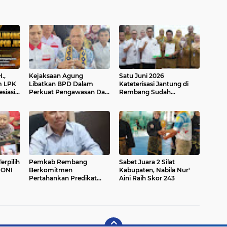
.,
Kejaksaan Agung
Satu Juni 2026
m LPK
Libatkan BPD Dalam
Kateterisasi Jantung di
siasi
Perkuat Pengawasan Dan
Rembang Sudah
Agung
Tata Kelola Keuangan
Ditanggung BPJS, Akses
rupsi
Yankes Kini Lebih Dekat
rpilih
Pemkab Rembang
Sabet Juara 2 Silat
KONI
Berkomitmen
Kabupaten, Nabila Nur'
Pertahankan Predikat
Aini Raih Skor 243
UHC Award, Seperti Ini
Mekanismenya