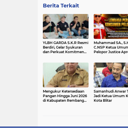
Berita Terkait
YLBH GARDA S.K.R Resmi
Muhammad SA., S.H
Berdiri, Gelar Syukuran
C.NSP Ketua Umu
dan Perkuat Komitmen
Pelopor Justice Apre
Pendampingan Hukum
Kinerja Kejaksaan 
Masyarakat
Ungkap Dugaan Ko
Program MBG
Mengukur Ketersediaan
Samanhudi Anwar Te
Pangan Hingga Juni 2026
Jadi Ketua Umum 
di Kabupaten Rembang
Kota Blitar
Versi Data PDRB BPS