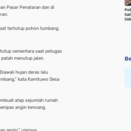
pan Pasar Penataran dan di
Pol
aran.
Sat
Sid
Lal
mpat tertutup pohon tumbang.
DW
ditutup sementara saat petugas
patah menutup jalan.
Be
 Diawali hujan deras lalu
tumbang," kata Kamituwo Desa
embuat atap sejumlah rumah
ihempas angin kencang.
s angin," ujarnya.