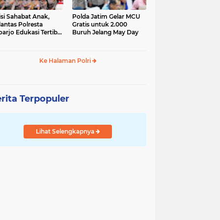
isi Sahabat Anak,
Polda Jatim Gelar MCU
lantas Polresta
Gratis untuk 2.000
oarjo Edukasi Tertib
Buruh Jelang May Day
u Lintas Siswa TK
P Sedati Agung
Ke Halaman Polri
rita Terpopuler
Lihat Selengkapnya