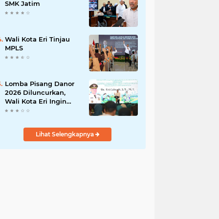
Pengabdian kepada
SMK Jatim
Masyarakat
Wali Kota Eri Tinjau
MPLS
Lomba Pisang Danor
2026 Diluncurkan,
Wali Kota Eri Ingin
Sampah Organik
Selesai dari Rumah
Lihat Selengkapnya