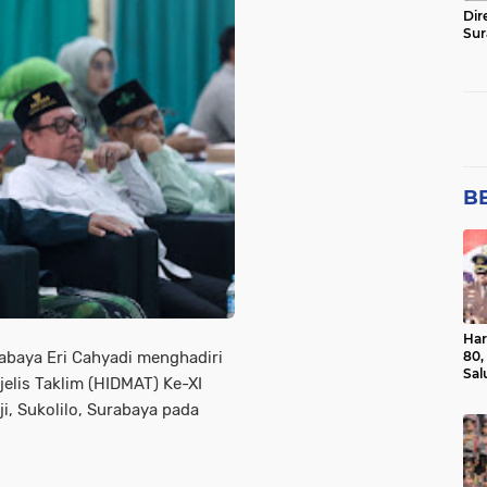
Dir
Sur
BE
Har
80,
rabaya Eri Cahyadi menghadiri
Sal
elis Taklim (HIDMAT) Ke-XI
Ber
i, Sukolilo, Surabaya pada