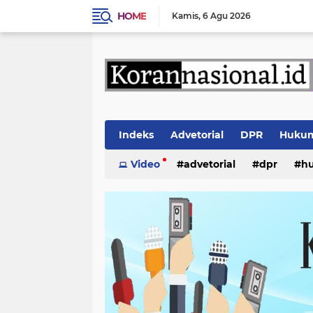
HOME
Kamis
6 Agu 2026
Indeks
Advetorial
DPR
Huku
Video
advetorial
dpr
h