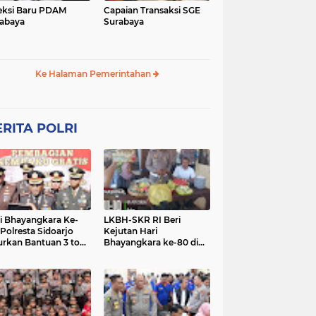
eksi Baru PDAM
Capaian Transaksi SGE
abaya
Surabaya
Ke Halaman Pemerintahan
RITA POLRI
i Bhayangkara Ke-
LKBH-SKR RI Beri
 Polresta Sidoarjo
Kejutan Hari
urkan Bantuan 3 ton
Bhayangkara ke-80 di
as untuk Masyarakat
Polsek Rembang,
Perkuat Sinergi dengan
Polri