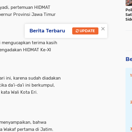
ahyadi, pertemuan HIDMAT
Pol
ubernur Provinsi Jawa Timur
Sat
Sid
Lal
×
DW
Berita Terbaru
UPDATE
di mengucapkan terima kasih
 mengadakan HIDMAT Ke-XI
Be
ari ini, karena sudah diadakan
a da’i-da’i ini berkumpul,
kata Wali Kota Eri.
a menyampaikan, bahwa
ta Wakaf pertama di Jatim.