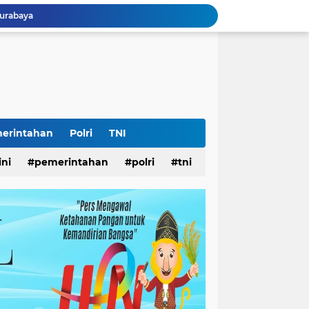
Surabaya
Lomba Pisang Danor 2026 Diluncurkan, Wali Kota Eri Ingin Sampah Organik Selesai dari Rumah
abaya
Surabaya
26
LS
Ketua Umum Yayasan Bantuan Hukum Pelopor: HUT ke-81 RI Momentum Memperkuat Keadilan, Persatuan, dan Pengabdian kepada Masyarakat
Ketua Umum L.P.K.P. Muhammad Syahrizal: HUT RI ke-81 Momentum Memperkuat Persatuan dan Keadilan bagi Seluruh Rakyat Indonesia.
erintahan
Polri
TNI
 Jatim
ini
pemerintahan
polri
tni
ampah