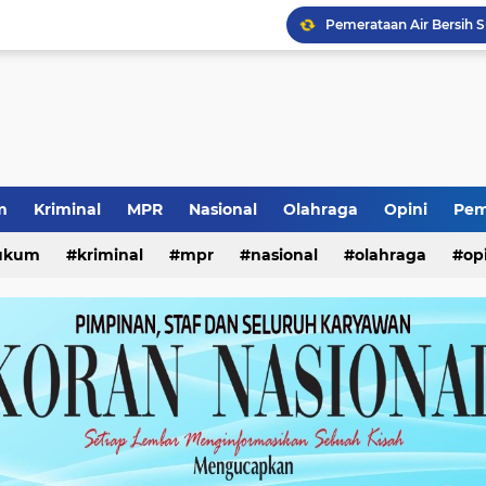
Pemerataan Air Bersih 
Direksi Baru PDAM Sur
Capaian Transaksi SGE 
Surabaya Great Expo 20
Wali Kota Eri Tinjau MP
m
Kriminal
MPR
Nasional
Olahraga
Opini
Pem
Vonis Mantan Kabid SMK
ukum
kriminal
mpr
nasional
olahraga
op
Kewajiban ASN Pilah S