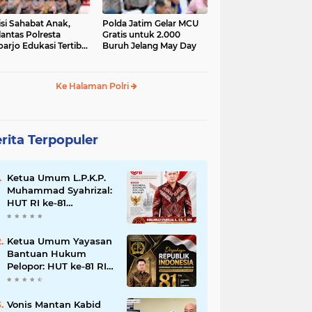
isi Sahabat Anak,
Polda Jatim Gelar MCU
lantas Polresta
Gratis untuk 2.000
oarjo Edukasi Tertib
Buruh Jelang May Day
u Lintas Siswa TK
P Sedati Agung
Ke Halaman Polri
rita Terpopuler
Ketua Umum L.P.K.P.
Muhammad Syahrizal:
HUT RI ke-81
Momentum
Memperkuat
Persatuan dan
Ketua Umum Yayasan
Keadilan bagi Seluruh
Bantuan Hukum
Rakyat Indonesia.
Pelopor: HUT ke-81 RI
Momentum
Memperkuat Keadilan,
Persatuan, dan
Vonis Mantan Kabid