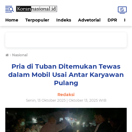
Home
Terpopuler
Indeks
Advetorial
DPR
Hu
›
Nasional
Pria di Tuban Ditemukan Tewas
dalam Mobil Usai Antar Karyawan
Pulang
Redaksi
Senin, 13 Oktober 2025 | Oktober 13, 2025 WIB