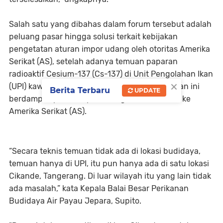
Salah satu yang dibahas dalam forum tersebut adalah
peluang pasar hingga solusi terkait kebijakan
pengetatan aturan impor udang oleh otoritas Amerika
Serikat (AS), setelah adanya temuan paparan
radioaktif Cesium-137 (Cs-137) di Unit Pengolahan Ikan
×
(UPI) kawasan industri Cikande, Serang. Temuan ini
Berita Terbaru
UPDATE
berdampak pada ekspor udang dari Indonesia ke
Amerika Serikat (AS).
“Secara teknis temuan tidak ada di lokasi budidaya,
temuan hanya di UPI, itu pun hanya ada di satu lokasi
Cikande, Tangerang. Di luar wilayah itu yang lain tidak
ada masalah,” kata Kepala Balai Besar Perikanan
Budidaya Air Payau Jepara, Supito.