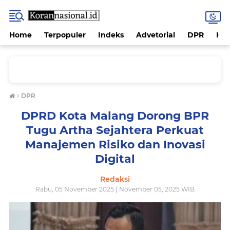
Home
Terpopuler
Indeks
Advetorial
DPR
Hu
›
DPR
DPRD Kota Malang Dorong BPR
Tugu Artha Sejahtera Perkuat
Manajemen Risiko dan Inovasi
Digital
Redaksi
Rabu, 05 November 2025 | November 05, 2025 WIB